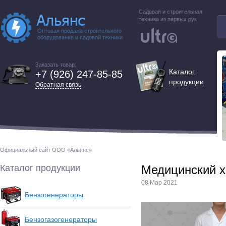
Садовая и строительная
техника из первых рук
Оптовая продажа строительного
оборудования и садовой техники
Заказать товар:
Каталог
+7 (926) 247-85-85
продукции
Обратная связь
Официальный сайт ООО «Альянс»
Каталог продукции
Медицинский х
08 Мар 2021
Бензогенераторы
Бензогазогенераторы