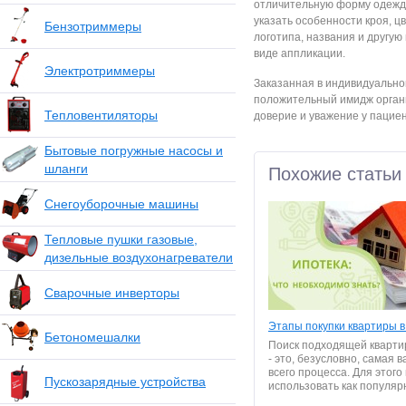
отличительную форму одежды
указать особенности кроя, ц
Бензотриммеры
логотипа, названия и другу
виде аппликации.
Электротриммеры
Заказанная в индивидуально
положительный имидж органи
Тепловентиляторы
доверие и уважение у пациен
Бытовые погружные насосы и
шланги
Похожие статьи
Снегоуборочные машины
Тепловые пушки газовые,
дизельные воздухонагреватели
Сварочные инверторы
Этапы покупки квартиры в
Бетономешалки
Поиск подходящей кварти
- это, безусловно, самая 
всего процесса. Для этог
Пускозарядные устройства
использовать как популяр