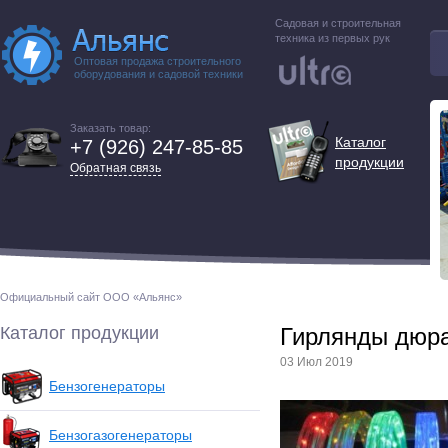
Садовая и строительная
техника из первых рук
Оптовая продажа строительного
оборудования и садовой техники
Заказать товар:
Каталог
+7 (926) 247-85-85
продукции
Обратная связь
Официальный сайт ООО «Альянс»
Каталог продукции
Гирлянды дюр
03 Июл 2019
Бензогенераторы
Бензогазогенераторы