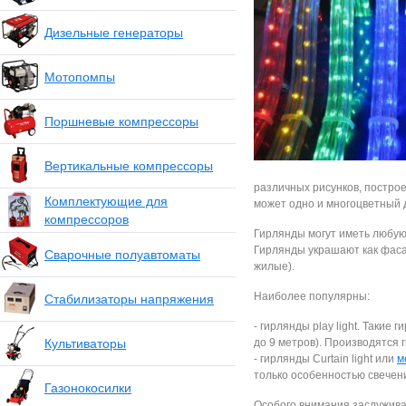
Дизельные генераторы
Мотопомпы
Поршневые компрессоры
Вертикальные компрессоры
различных рисунков, постро
Комплектующие для
может одно и многоцветный 
компрессоров
Гирлянды могут иметь любую
Гирлянды украшают как фаса
Сварочные полуавтоматы
жилые).
Наиболее популярны:
Стабилизаторы напряжения
- гирлянды play light. Такие
Культиваторы
до 9 метров). Производятся 
- гирлянды Curtain light или
м
только особенностью свечен
Газонокосилки
Особого внимания заслужива