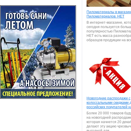
Пиломатериалы в магази
Пиломатериалов. НЕТ
В интернет-магазине, кот
сегодня пользуется боль
популярностью Пиломате
НЕТ есть масса разнообр
образцов продукции на все
Новогодние распродажи с
колоссальными скидками 
российских покупателей н
Более 20 000 товаров буд
на новогодней распродаже
которая начнется 20 дека
делают эту акцию чрезвы
выгодной для...