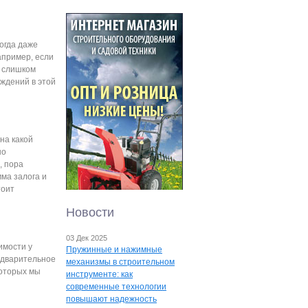
огда даже
апример, если
в слишком
еждений в этой
на какой
но
, пора
ма залога и
тоит
Новости
03 Дек 2025
имости у
Пружинные и нажимные
едварительное
механизмы в строительном
которых мы
инструменте: как
современные технологии
повышают надежность