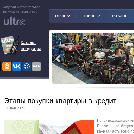
Садовая и строительная
техника из первых рук
ГЛАВНАЯ
НОВОСТИ
КАТАЛОГ
Каталог
продукции
Этапы покупки квартиры в кредит
13 Фев 2021
Поиск подходящей кв
Перми — это, безусл
важная часть всего п