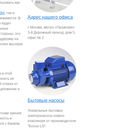
ьзовать как
lty/
, так и
Адрес нашего офиса
вижимости. В
о будет
г. Москва, метро «Пражская»
льные
3-й Дорожный проезд, дом 5,
 стороны, это
офис № 2.
оддержку на
более высокую
 в этой
знать ее
й отказа от
едложение и
Бытовые насосы
Уникальные бытовые
точки зрения
электронасосы нового
ность и
поколения от производителя
ся с банком,
"Босна LG".