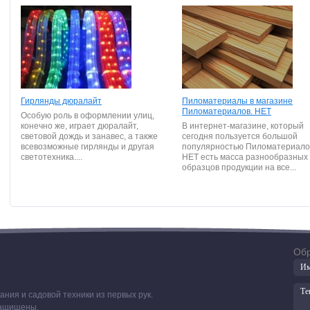
Гирлянды дюралайт
Пиломатериалы в магазине
Пиломатериалов. НЕТ
Особую роль в оформлении улиц,
конечно же, играет дюралайт,
В интернет-магазине, который
световой дождь и занавес, а также
сегодня пользуется большой
всевозможные гирлянды и другая
популярностью Пиломатериало
светотехника....
НЕТ есть масса разнообразных
образцов продукции на все...
Обр
ния и садовой техники из первых рук.
 защищены.