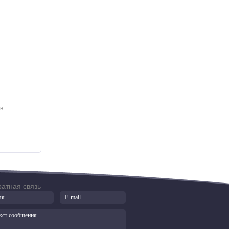
в.
атная связь