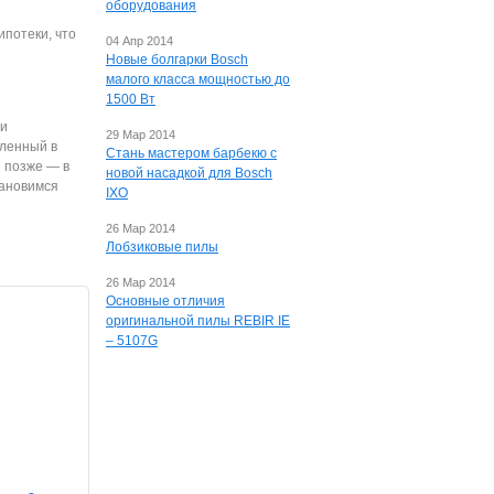
оборудования
потеки, что
04 Апр 2014
Новые болгарки Bosch
малого класса мощностью до
1500 Вт
ри
29 Мар 2014
вленный в
Стань мастером барбекю с
и позже — в
новой насадкой для Bosch
тановимся
IXO
26 Мар 2014
Лобзиковые пилы
26 Мар 2014
Основные отличия
оригинальной пилы REBIR IE
– 5107G