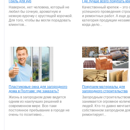
Гриль для кур
Где лучше всего покупать к
Наверное, нет человека, который не
Качественный крепеж – это 
любил бы сочную, ароматную и
успешного проведения стро
нежную курочку с хрустящей корочкой.
и ремонтных работ. А еще д
Для того, чтобы вы могли порадовать
категория продукции незам
клиентов...
когда дело...
Пластиковые окна для загородного
Покупаем материалы для
дома в Полтаве: где заказать?
загородного строительства
Жизнь в загородном доме видится
Загородным строительством
одним из наилучших решений в
занимается огромное колич
современном мире. Все-таки
людей. Кто-то давно мечтает
постоянное пребывание в городе не
собственном загородном дом
очень-то позитивно...
ремонтирует...