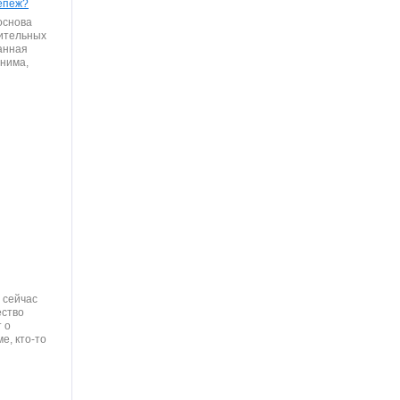
репеж?
основа
ительных
анная
енима,
 сейчас
ество
 о
е, кто-то