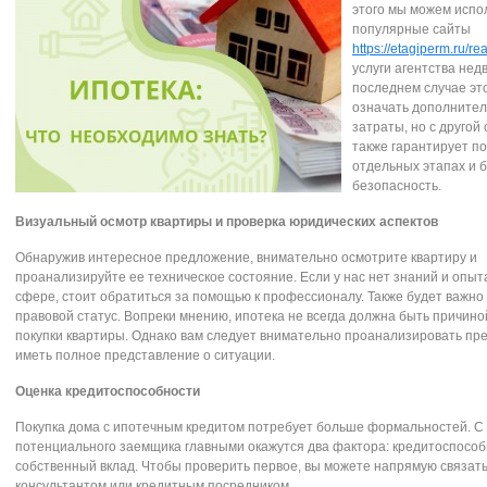
этого мы можем испол
популярные сайты
https://etagiperm.ru/rea
услуги агентства нед
последнем случае эт
означать дополните
затраты, но с другой
также гарантирует п
отдельных этапах и 
безопасность.
Визуальный осмотр квартиры и проверка юридических аспектов
Обнаружив интересное предложение, внимательно осмотрите квартиру и
проанализируйте ее техническое состояние. Если у нас нет знаний и опыта
сфере, стоит обратиться за помощью к профессионалу. Также будет важно 
правовой статус. Вопреки мнению, ипотека не всегда должна быть причино
покупки квартиры. Однако вам следует внимательно проанализировать пр
иметь полное представление о ситуации.
Оценка кредитоспособности
Покупка дома с ипотечным кредитом потребует больше формальностей. С 
потенциального заемщика главными окажутся два фактора: кредитоспособ
собственный вклад. Чтобы проверить первое, вы можете напрямую связать
консультантом или кредитным посредником.