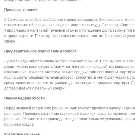
Проверка условий
У банков есть особые требования к своим заемщикам. Это означает, что ин
относительно обеспеченные люди не могут взять ссуду. Это произойдет, н
у них слишком маленький трудовой стаж или погашение долга закончится 
старом возрасте. Поэтому стоит ознакомиться с политикой различных учр
сфере.
Предварительное подписание договора
Лучшая недвижимость очень быстро исчезает с рынка. Если мы уже знаем, 
кредит можно рассчитывать (или у нас достаточно средств), мы вниматель
ознакомились как с техническим, так и с юридическим состоянием квартиры
подписывать предварительный договор. Вероятно, в нем будет указана сум
сроки подписания соответствующего договора купли-продажи квартиры. С
договариваться о реальных сроках.
Оценка недвижимости
Перед выдачей кредитного решения банк захочет провести оценку недвиж
оценщика. Проверив состояние квартиры и наши финансы, он вынесет пр
решение. Обычно это сопровождается дополнительными условиями, при 
получаем кредит.
Кредитное решение