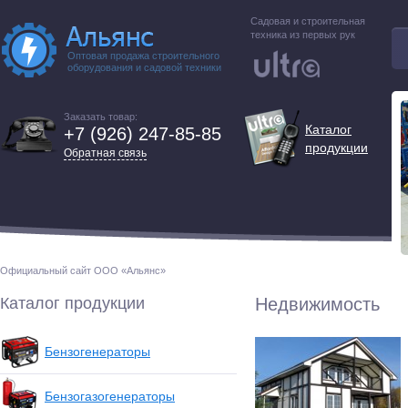
Садовая и строительная
техника из первых рук
Оптовая продажа строительного
оборудования и садовой техники
Заказать товар:
Каталог
+7 (926) 247-85-85
продукции
Обратная связь
Официальный сайт ООО «Альянс»
Каталог продукции
Недвижимость
Бензогенераторы
Бензогазогенераторы