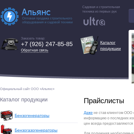
Садовая и строительная
техника из первых рук
Оптовая продажа строительного
оборудования и садовой техники
Заказать товар:
Каталог
+7 (926) 247-85-85
продукции
Обратная связь
Официальный сайт ООО «Альянс»
Каталог продукции
Прайслисты
Даже
не став клиентом ООО 
Бензогенераторы
информацию о последних из
цен всегда предоставляются
Бензогазогенераторы
Для получения необходимых