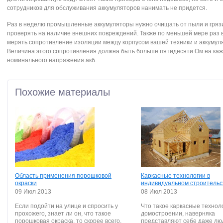
сотрудников для обслуживания аккумуляторов нанимать не придется.
Раз в неделю промышленные аккумуляторы нужно очищать от пыли и грязи
проверять на наличие внешних повреждений. Также по меньшей мере раз 
мерять сопротивление изоляции между корпусом вашей техники и аккумул
Величина этого сопротивления должна быть больше пятидесяти Ом на каж
номинального напряжения акб.
Похожие материалы
Область применения порошковой
Каркасные технологии в
окраски
индивидуальном строительс
09 Июл 2013
08 Июл 2013
Если подойти на улице и спросить у
Что такое каркасные технол
прохожего, знает ли он, что такое
домостроении, наверняка
порошковая окраска, то скорее всего,
представляют себе даже лю