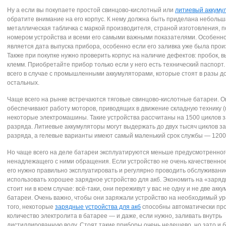
Ну а если вы покупаете простой свинцово-кислотный или
литиевый аккуму
обратите внимание на его корпус. К нему должна быть приделана неболь
металлическая табличка с маркой производителя, страной изготовления, 
номером устройства и всеми его самыми важными показателями. Особенно
является дата выпуска прибора, особенно если его заливка уже была прои
Также при покупке нужно проверить корпус на наличие дефектов: пробок, 
клемм. Приобретайте прибор только если у него есть технический паспорт
всего в случае с промышленными аккумуляторами, которые стоят в разы д
остальных.
Чаще всего на рынке встречаются тяговые свинцово-кислотные батареи. О
обеспечивают работу моторов, приводящих в движение складную технику (п
некоторые электромашины. Такие устройства рассчитаны на 1500 циклов 
разряда. Литиевые аккумуляторы могут выдержать до двух тысяч циклов з
разряда, а гелевые варианты имеют самый маленький срок службы — 1200
Но чаще всего на деле батареи эксплуатируются меньше предусмотренног
ненадлежащего с ними обращения. Если устройство не очень качественное
его нужно правильно эксплуатировать и регулярно проводить обслуживани
использовать хорошее зарядное устройство для акб. Экономить на «зарядк
стоит ни в коем случае: всё-таки, они переживут у вас не одну и не две ак
батареи. Очень важно, чтобы они заряжали устройство на необходимый ур
того, некоторые
зарядные устройства для акб
способны автоматически пр
количество электролита в батарее — и даже, если нужно, заливать внутрь
дистиллированную воду. Стоят такие приборы очень недешево, но зато и