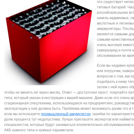
что существует неско
тяговых батарей. Чащ
российском рынке вс
никель-кадмиевые, с
кислотные и литиевы
аккумуляторы. После
являются самыми дор
самыми качественны
очень высокую емкост
саморазряд и почти 
обслуживания во вре
Если вы недавно куп
или погрузчик, наверн
вопросов о том, как 
подобрать к нему тяг
затем с ней нужно о
чтобы не менять её через месяц. Ответ — достаточно прост: покупайте ба
типа, который указан в инструкции к вашей машине. Даже если это очень к
стационарная спецтехника, использующаяся на предприятиях, руководств
эксплуатации у неё должна быть. Проблема может возникнуть разве что в т
если вы используете
промышленный аккумулятор
: ошибка по характерист
долю процента тут недопустима. Лучше пригласите экспертов или наймите
специалистов, которые будут заниматься исключительно обслуживанием 
АКБ нужного типа и нужных параметров.