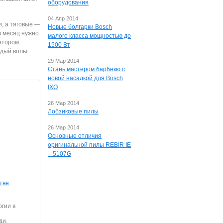
оборудования
04 Апр 2014
, а тяговые —
Новые болгарки Bosch
в месяц нужно
малого класса мощностью до
ятором.
1500 Вт
дый вольт
29 Мар 2014
Стань мастером барбекю с
новой насадкой для Bosch
IXO
26 Мар 2014
Лобзиковые пилы
26 Мар 2014
Основные отличия
оригинальной пилы REBIR IE
– 5107G
тве
огии в
ди,