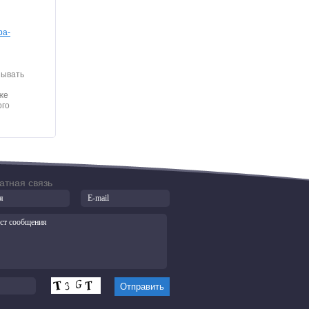
ра-
зывать
же
ого
атная связь