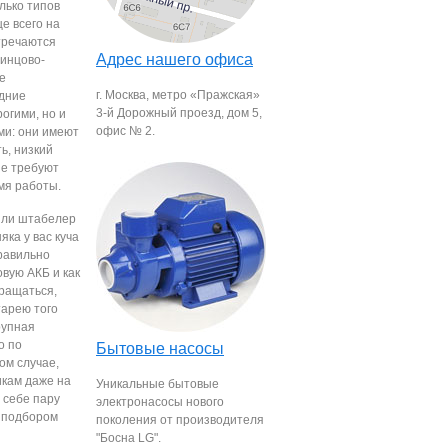
лько типов
е всего на
тречаются
Адрес нашего офиса
винцово-
е
г. Москва, метро «Пражская»
дние
3-й Дорожный проезд, дом 5,
огими, но и
офис № 2.
ми: они имеют
ь, низкий
не требуют
мя работы.
или штабелер
яка у вас куча
правильно
овую АКБ и как
бращаться,
тарею того
рупная
о по
Бытовые насосы
ом случае,
икам даже на
Уникальные бытовые
 себе пару
электронасосы нового
и подбором
поколения от производителя
"Босна LG".