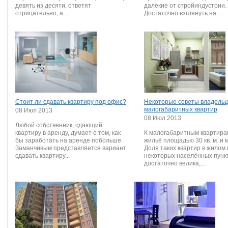
девять из десяти, ответят
далёкие от стройиндустрии.
отрицательно, а...
Достаточно взглянуть на...
Стоит ли сдавать квартиру под офис?
Некоторые советы владель
малогабаритных квартир
08 Июл 2013
08 Июл 2013
Любой собственник, сдающий
квартиру в аренду, думает о том, как
К малогабаритным квартира
бы заработать на аренде побольше.
жильё площадью 30 кв. м. и 
Заманчивым представляется вариант
Доля таких квартир в жилом
сдавать квартиру...
некоторых населённых пунк
достаточно велика,...