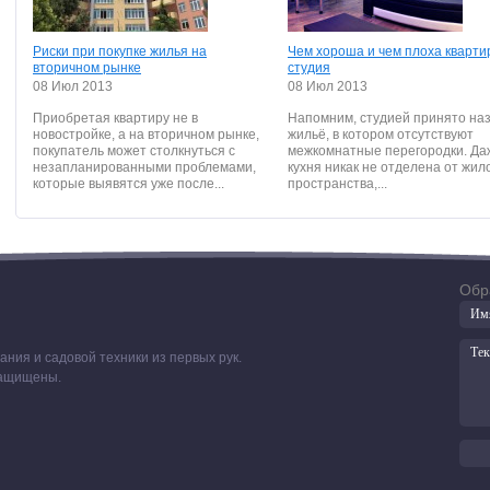
Риски при покупке жилья на
Чем хороша и чем плоха кварти
вторичном рынке
студия
08 Июл 2013
08 Июл 2013
Приобретая квартиру не в
Напомним, студией принято на
новостройке, а на вторичном рынке,
жильё, в котором отсутствуют
покупатель может столкнуться с
межкомнатные перегородки. Да
незапланированными проблемами,
кухня никак не отделена от жил
которые выявятся уже после...
пространства,...
Обр
ния и садовой техники из первых рук.
 защищены.