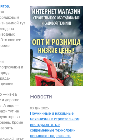
лятор
,
шая
порядковым
 значимой тут
зведена.
выводных
. Это важнее
ороже
ни
огрузчики) и
заряда-
аряда-
 циклов.
о — из-за
Новости
 и дорогое,
е. А еще —
03 Дек 2025
ах» тут не
Пружинные и нажимные
кумуляторных
механизмы в строительном
овень. Кроме
инструменте: как
оверять
современные технологии
повышают надежность
 большой штат