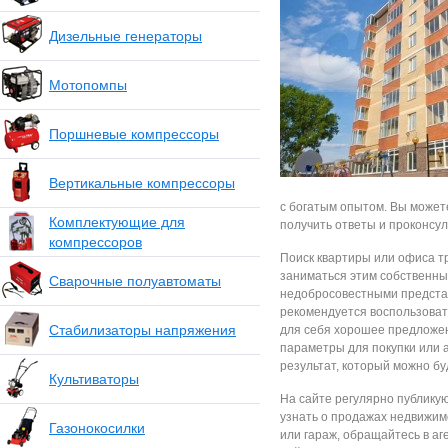
Дизельные генераторы
Мотопомпы
Поршневые компрессоры
Вертикальные компрессоры
с богатым опытом. Вы может
Комплектующие для
получить ответы и проконсул
компрессоров
Поиск квартиры или офиса т
заниматься этим собственными
Сварочные полуавтоматы
недобросовестными представ
рекомендуется воспользова
Стабилизаторы напряжения
для себя хорошее предложе
параметры для покупки или а
результат, который можно бу
Культиваторы
На сайте регулярно публикую
узнать о продажах недвижимо
Газонокосилки
или гараж, обращайтесь в аг