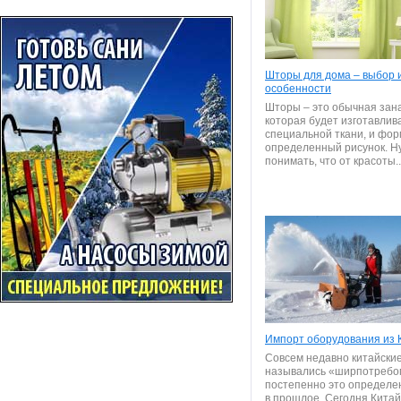
Шторы для дома – выбор 
особенности
Шторы – это обычная зана
которая будет изготавлив
специальной ткани, и фо
определенный рисунок. Н
понимать, что от красоты..
Импорт оборудования из 
Совсем недавно китайски
назывались «ширпотребо
постепенно это определе
в прошлое. Сегодня Китай