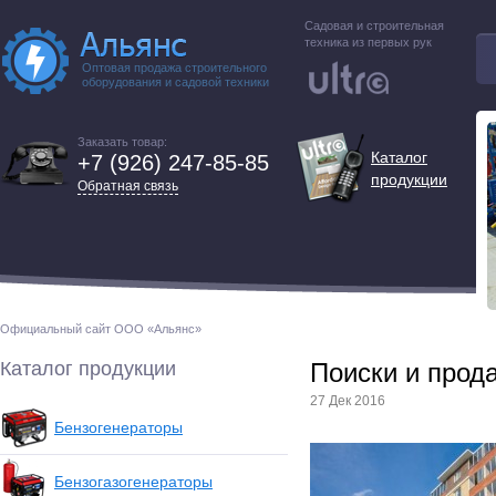
Садовая и строительная
техника из первых рук
Оптовая продажа строительного
оборудования и садовой техники
Заказать товар:
Каталог
+7 (926) 247-85-85
продукции
Обратная связь
Официальный сайт ООО «Альянс»
Каталог продукции
Поиски и прод
27 Дек 2016
Бензогенераторы
Бензогазогенераторы