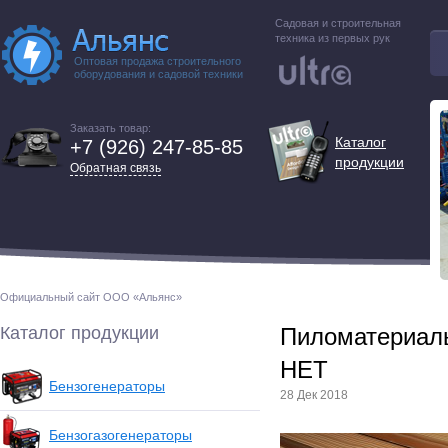
Садовая и строительная
техника из первых рук
Оптовая продажа строительного
оборудования и садовой техники
Заказать товар:
Каталог
+7 (926) 247-85-85
продукции
Обратная связь
Официальный сайт ООО «Альянс»
Каталог продукции
Пиломатериалы
НЕТ
Бензогенераторы
28 Дек 2018
Бензогазогенераторы