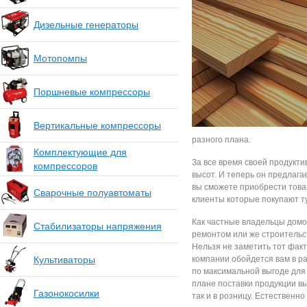
Дизельные генераторы
Мотопомпы
Поршневые компрессоры
Вертикальные компрессоры
разного плана.
Комплектующие для
За все время своей продукт
компрессоров
высот. И теперь он предлага
вы сможете приобрести товары
Сварочные полуавтоматы
клиенты которые покупают т
Как частные владельцы домо
Стабилизаторы напряжения
ремонтом или же строительс
Нельзя не заметить тот факт
Культиваторы
компании обойдется вам в ра
по максимальной выгоде для
плане поставки продукции вы
Газонокосилки
так и в розницу. Естественн