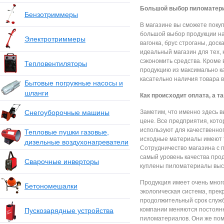
Большой выбор пиломатер
Бензотриммеры
В магазине вы сможете поку
большой выбор продукции на
Электротриммеры
вагонка, брус строганы, доск
идеальный магазин для тех, 
сэкономить средства. Кроме 
Тепловентиляторы
продукцию из максимально к
касательно наличия товара 
Бытовые погружные насосы и
шланги
Как происходит оплата, а т
Снегоуборочные машины
Заметим, что именно здесь в
цене. Все предприятия, кот
используют для качественно
Тепловые пушки газовые,
исходные материалы имеют т
дизельные воздухонагреватели
Сотрудничество магазина с 
самый уровень качества прод
Сварочные инверторы
куплены пиломатериалы высо
Продукция имеет очень много
Бетономешалки
экологическая система, пре
продолжительный срок служб
компании меняются постоянн
Пускозарядные устройства
пиломатериалов. Они же пом