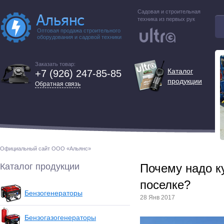
Садовая и строительная
техника из первых рук
Оптовая продажа строительного
оборудования и садовой техники
Заказать товар:
Каталог
+7 (926) 247-85-85
продукции
Обратная связь
Официальный сайт ООО «Альянс»
Каталог продукции
Почему надо к
поселке?
Бензогенераторы
28 Янв 2017
Бензогазогенераторы