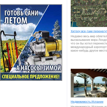
Хитроу все-таки перенесу
Недавно весь мир облете
высказывание мэра Лондо
что он бы хотел перенест
международный аэропорт 
какое-нибудь другое место.
Недвижимость Испании
Недвижимость Испании до