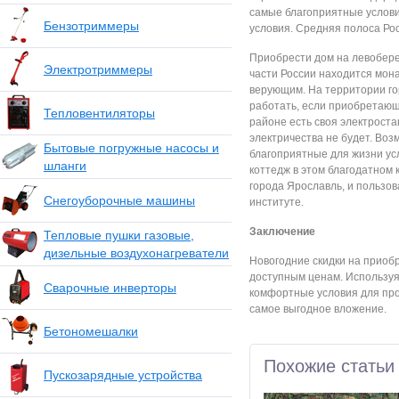
самые благоприятные услови
Бензотриммеры
условия. Средняя полоса Ро
Приобрести дом на левобереж
Электротриммеры
части России находится мон
верующим. На территории го
работать, если приобретающ
Тепловентиляторы
районе есть своя электроста
электричества не будет. Воз
Бытовые погружные насосы и
благоприятные для жизни ус
шланги
коттедж в этом благодатном 
города Ярославль, и пользов
Снегоуборочные машины
институте.
Заключение
Тепловые пушки газовые,
дизельные воздухонагреватели
Новогодние скидки на приоб
доступным ценам. Используя
Сварочные инверторы
комфортные условия для про
самое выгодное вложение.
Бетономешалки
Похожие статьи
Пускозарядные устройства