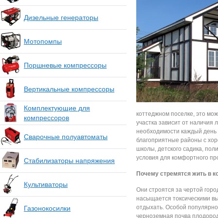
Дизельные генераторы
Мотопомпы
Поршневые компрессоры
Вертикальные компрессоры
Комплектующие для
коттеджном поселке, это мож
компрессоров
участка зависит от наличия 
необходимости каждый день 
Сварочные полуавтоматы
благоприятные районы с хор
школы, детского садика, пол
условия для комфортного пр
Стабилизаторы напряжения
Почему стремятся жить в к
Культиваторы
Они строятся за чертой горо
насыщается токсическими вы
отдыхать. Особой популярно
Газонокосилки
черноземная почва плодород