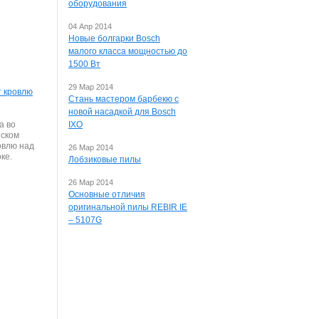
оборудования
04 Апр 2014
Новые болгарки Bosch
малого класса мощностью до
1500 Вт
29 Мар 2014
т кровлю
Стань мастером барбекю с
новой насадкой для Bosch
а во
IXO
нском
овлю над
26 Мар 2014
ке.
Лобзиковые пилы
26 Мар 2014
Основные отличия
оригинальной пилы REBIR IE
– 5107G