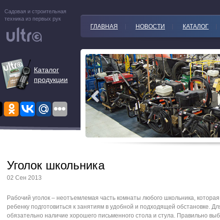
Садовая и строительная
техника из первых рук
ГЛАВНАЯ
НОВОСТИ
КАТАЛОГ
Каталог
продукции
Уголок школьника
02 Сен 2013
Рабочий уголок – неотъемлемая часть комнаты любого школьника, которая
ребенку подготовиться к занятиям в удобной и подходящей обстановке. Дл
обязательно наличие хорошего письменного стола и стула. Правильно выб