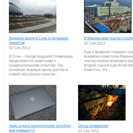
Ледовую арену в Сочи отделывают
В Мариинском театре строя
гранитом
02 Сен 2013
02 Сен 2013
Еще в феврале текущего год
В Сочи – городе будущей Олимпиады
всемирно известном Марии
продолжается подготовка к
театре начали возводить кр
знаменательному событию. Так,
второй сценой в десятом бло
основную ледовую арену для игр в
Известно, что...
хоккей обустроили изнутри....
Чему отдать предпочтение ноутбуку
Отель-бомжатник
или планшету?
01 Сен 2013