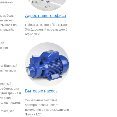
кательный
Адрес нашего офиса
ь мебель,
ых легко
г. Москва, метро «Пражская»
евышает по
3-й Дорожный проезд, дом 5,
 ее службы
офис № 2.
ной
ночник
ом. Широкий
оличеством
емецкий
ребенка: она
Бытовые насосы
 угол зрения и
бе стол-
Уникальные бытовые
столешницами.
электронасосы нового
поколения от производителя
факт, что
"Босна LG".
—