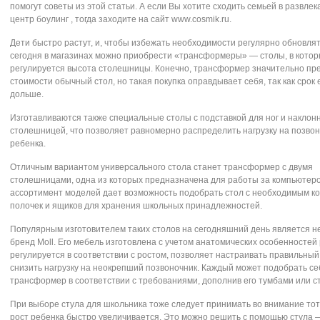
помогут советы из этой статьи. А если Вы хотите сходить семьей в развле
центр боулинг , тогда заходите на сайт www.cosmik.ru.
Дети быстро растут, и, чтобы избежать необходимости регулярно обновлят
сегодня в магазинах можно приобрести «трансформеры» — столы, в котор
регулируется высота столешницы. Конечно, трансформер значительно пр
стоимости обычный стол, но такая покупка оправдывает себя, так как срок
дольше.
Изготавливаются также специальные столы с подставкой для ног и наклон
столешницей, что позволяет равномерно распределить нагрузку на позво
ребенка.
Отличным вариантом универсального стола станет трансформер с двумя
столешницами, одна из которых предназначена для работы за компьютер
ассортимент моделей дает возможность подобрать стол с необходимым к
полочек и ящиков для хранения школьных принадлежностей.
Популярным изготовителем таких столов на сегодняшний день является н
бренд Moll. Его мебель изготовлена с учетом анатомических особенностей 
регулируется в соответствии с ростом, позволяет настраивать правильный
снизить нагрузку на неокрепший позвоночник. Каждый может подобрать се
трансформер в соответствии с требованиями, дополнив его тумбами или 
При выборе стула для школьника тоже следует принимать во внимание тот 
рост ребенка быстро увеличивается. Это можно решить с помощью стула 