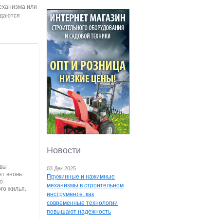
механизма или
одаются
Новости
авы
03 Дек 2025
ет вновь
Пружинные и нажимные
о
механизмы в строительном
го жилья.
инструменте: как
современные технологии
повышают надежность