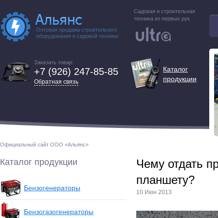
Садовая и строительная
техника из первых рук
Оптовая продажа строительного
оборудования и садовой техники
Заказать товар:
Каталог
+7 (926) 247-85-85
продукции
Обратная связь
Официальный сайт ООО «Альянс»
Каталог продукции
Чему отдать п
планшету?
Бензогенераторы
10 Июн 2013
Бензогазогенераторы