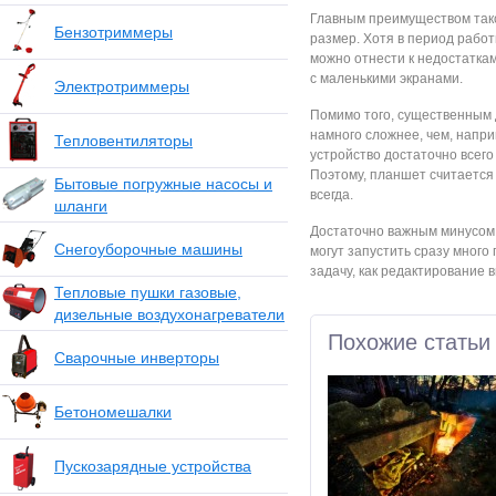
Главным преимуществом тако
Бензотриммеры
размер. Хотя в период работ
можно отнести к недостатка
с маленькими экранами.
Электротриммеры
Помимо того, существенным 
намного сложнее, чем, напри
Тепловентиляторы
устройство достаточно всего 
Поэтому, планшет считается 
Бытовые погружные насосы и
всегда.
шланги
Достаточно важным минусом 
Снегоуборочные машины
могут запустить сразу много
задачу, как редактирование в
Тепловые пушки газовые,
дизельные воздухонагреватели
Похожие статьи
Сварочные инверторы
Бетономешалки
Пускозарядные устройства