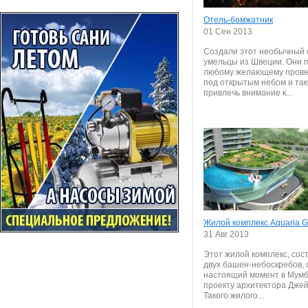
Отель-бомжатник
01 Сен 2013
Создали этот необычный 
умельцы из Швеции. Они 
любому желающему прове
под открытым небом и та
привлечь внимание к...
Жилой комплекс Aquaria 
31 Авг 2013
Этот жилой комплекс, сос
двух башен-небоскребов, 
настоящий момент в Мумб
проекту архитектора Джей
Такого жилого...