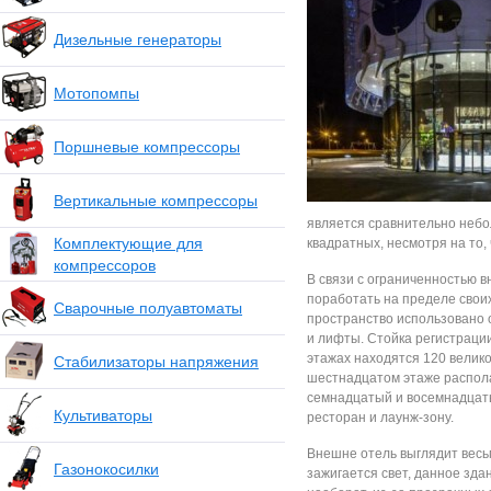
Дизельные генераторы
Мотопомпы
Поршневые компрессоры
Вертикальные компрессоры
является сравнительно небо
Комплектующие для
квадратных, несмотря на то,
компрессоров
В связи с ограниченностью 
поработать на пределе своих
Сварочные полуавтоматы
пространство использовано 
и лифты. Стойка регистраци
этажах находятся 120 велик
Стабилизаторы напряжения
шестнадцатом этаже распола
семнадцатый и восемнадцат
Культиваторы
ресторан и лаунж-зону.
Внешне отель выглядит весь
Газонокосилки
зажигается свет, данное зда