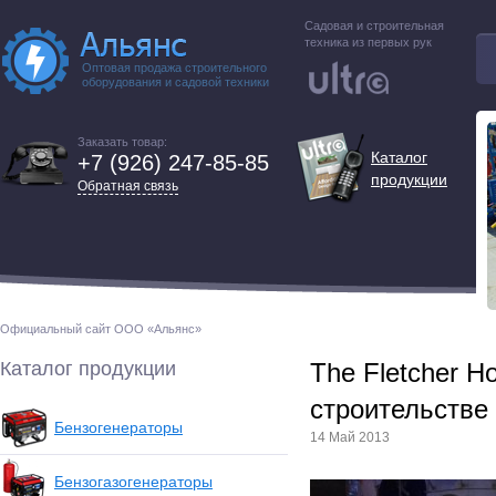
Садовая и строительная
техника из первых рук
Оптовая продажа строительного
оборудования и садовой техники
Заказать товар:
Каталог
+7 (926) 247-85-85
продукции
Обратная связь
Официальный сайт ООО «Альянс»
Каталог продукции
The Fletcher Ho
строительстве
Бензогенераторы
14 Май 2013
Бензогазогенераторы