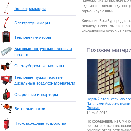
наоборот, из-за прозрачных 
здание составляет единое ц
Бензотриммеры
гармонируя с ними.
Компания БестБур предлагае
Электротриммеры
реализует системы фильтраци
консультацию можно на сайте h
Тепловентиляторы
Бытовые погружные насосы и
Похожие матер
шланги
Снегоуборочные машины
Тепловые пушки газовые,
дизельные воздухонагреватели
Сварочные инверторы
Первый отель сети Waldorf 
Латинской Америке появит
Панаме
Бетономешалки
14 Май 2013
По сообщениям из СМИ с
Пускозарядные устройства
состоится открытие перв
Америке отеля сети Waldorf