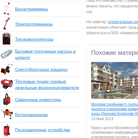
Пока что неизвестно, с каки
можно сказать, что предполо
Бензотриммеры
год.
На заметку:
строительная сп
Электротриммеры
значительно облегчает труд 
обратиться в ООО «Камавток
Тепловентиляторы
Бытовые погружные насосы и
Похожие матер
шланги
Снегоуборочные машины
Тепловые пушки газовые,
дизельные воздухонагреватели
Сварочные инверторы
Москомстройинвест сооб
проекта планировки комм
зоны Орехово-Борисово 
Бетономешалки
14 Май 2013
Пресс-центр Москомстрой
Пускозарядные устройства
опубликовал информацию
утверждении проекта, свя