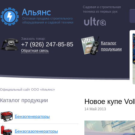
Садовая и строительная
техника из первых рук
Оптовая продажа строительного
оборудования и садовой техники
Заказать товар:
Каталог
+7 (926) 247-85-85
продукции
Обратная связь
Официальный сайт ООО «Альянс»
Каталог продукции
Новое купе Vo
14 Май 2013
Бензогенераторы
Бензогазогенераторы