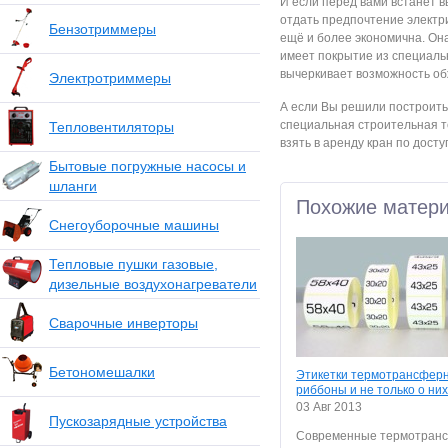
И если перед вами встанет в
отдать предпочтение электрич
Бензотриммеры
ещё и более экономична. Она
имеет покрытие из специальн
вычеркивает возможность об
Электротриммеры
А если Вы решили построить
специальная строительная те
Тепловентиляторы
взять в аренду кран по досту
Бытовые погружные насосы и
шланги
Похожие матер
Снегоуборочные машины
Тепловые пушки газовые,
дизельные воздухонагреватели
Сварочные инверторы
Бетономешалки
Этикетки термотрансфер
риббоны и не только о них
03 Авг 2013
Пускозарядные устройства
Современные термотран