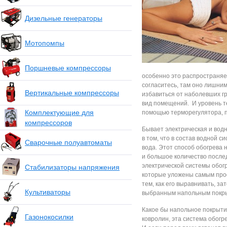
Дизельные генераторы
Мотопомпы
Поршневые компрессоры
особенно это распространяет
согласитесь, там оно лишним
Вертикальные компрессоры
избавиться от наболевших г
вид помещений. И уровень те
Комплектующие для
помощью терморегулятора, п
компрессоров
Бывает электрическая и водн
в том, что в состав водной с
Сварочные полуавтоматы
вода. Этот способ обогрева 
и большое количество послед
электрической системы обогр
Стабилизаторы напряжения
которые уложены самым прос
тем, как его выравнивать, за
Культиваторы
выбранным напольным покр
Какое бы напольное покрытие
Газонокосилки
ковролин, эта система обог