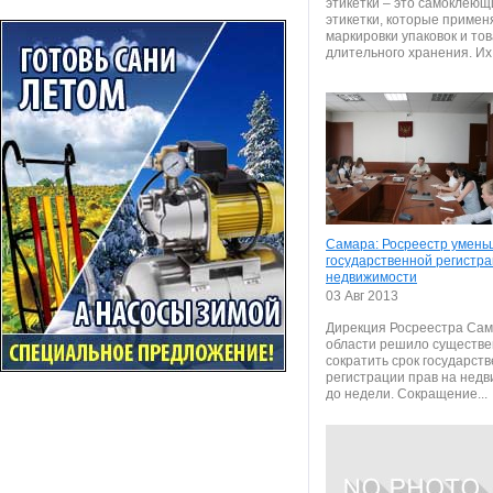
этикетки – это самоклеющ
этикетки, которые примен
маркировки упаковок и то
длительного хранения. Их.
Самара: Росреестр умень
государственной регистр
недвижимости
03 Авг 2013
Дирекция Росреестра Сам
области решило существ
сократить срок государст
регистрации прав на нед
до недели. Сокращение...