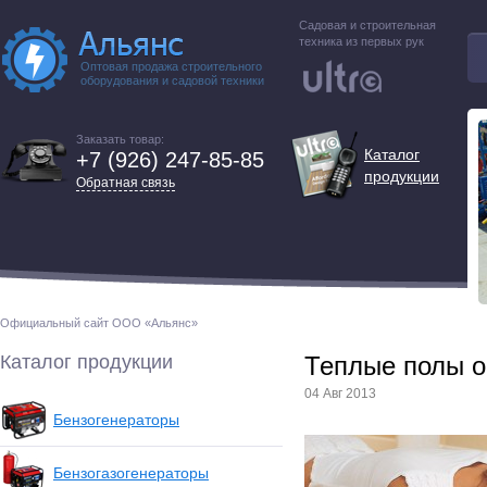
Садовая и строительная
техника из первых рук
Оптовая продажа строительного
оборудования и садовой техники
Заказать товар:
Каталог
+7 (926) 247-85-85
продукции
Обратная связь
Официальный сайт ООО «Альянс»
Каталог продукции
Теплые полы об
04 Авг 2013
Бензогенераторы
Бензогазогенераторы