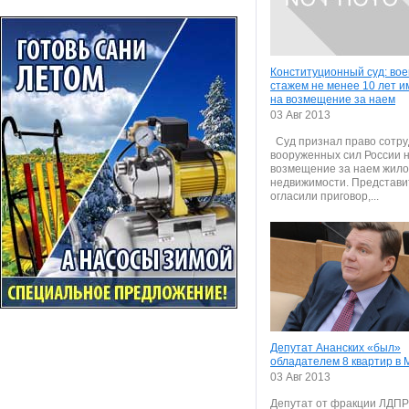
Конституционный суд: во
стажем не менее 10 лет и
на возмещение за наем
03 Авг 2013
Суд признал право сотру
вооруженных сил России 
возмещение за наем жил
недвижимости. Представи
огласили приговор,...
Депутат Ананских «был»
обладателем 8 квартир в
03 Авг 2013
Депутат от фракции ЛДПР