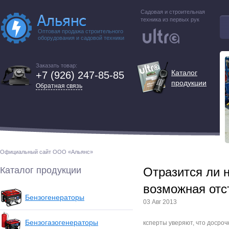
Садовая и строительная
техника из первых рук
Оптовая продажа строительного
оборудования и садовой техники
Заказать товар:
Каталог
+7 (926) 247-85-85
продукции
Обратная связь
Официальный сайт ООО «Альянс»
Каталог продукции
Отразится ли 
возможная отс
Бензогенераторы
03 Авг 2013
Бензогазогенераторы
ксперты уверяют, что досро