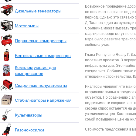
Возможное проведение досро
Дизельные генераторы
не повлияет на рынок недви
период. Однако это связано 
Д. Таганов, один из руковод
Мотопомпы
Собянина может вызвать тре
квартир в городе могут не о
мэра было развитие транспо
Поршневые компрессоры
любом случае.
Глава Penny Line Realty Г. Д
Вертикальные компрессоры
полезных проектов. В перву
инфраструктуры. Это наибол
Комплектующие для
специалист. Собянин также 
компрессоров
отношении строительства. Ка
Сварочные полуавтоматы
Риэлторы уверяют, что май 
вторичного жилья в пределах
объектов. По сравнению с ап
Стабилизаторы напряжения
недвижимости сохранилась н
сезона спрос останется на 
увеличением цен. Как правило
Культиваторы
собой повышение цен на жил
Стоимость предложения в мае
Газонокосилки