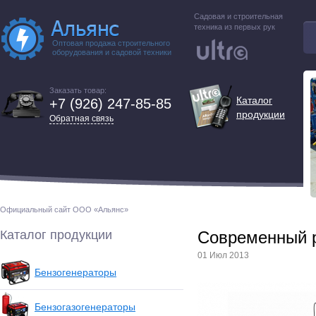
Садовая и строительная
техника из первых рук
Оптовая продажа строительного
оборудования и садовой техники
Заказать товар:
Каталог
+7 (926) 247-85-85
продукции
Обратная связь
Официальный сайт ООО «Альянс»
Каталог продукции
Современный 
01 Июл 2013
Бензогенераторы
Бензогазогенераторы