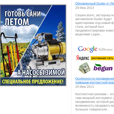
Обновленный Duster от Р
29 Июн 2013
Скорее всего, экстерьер н
автомобиля Duster будет
адаптирован под новый 
стиль, который был
продемонстрирован изве
моделями Logan...
Особенности продвижения
помощью контекстной ре
29 Июн 2013
Контекстная реклама – эт
таки мощный инструмент 
продвижения, который да
возможность продавать к
большое товаров или...