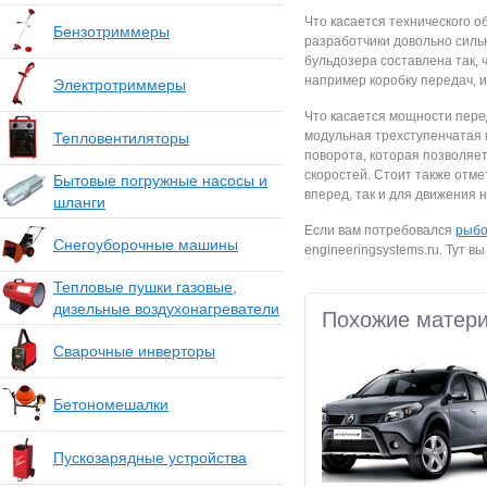
Что касается технического о
Бензотриммеры
разработчики довольно силь
бульдозера составлена так, 
например коробку передач, 
Электротриммеры
Что касается мощности пере
модульная трехступенчатая 
Тепловентиляторы
поворота, которая позволяет
скоростей. Стоит также отме
Бытовые погружные насосы и
вперед, так и для движения н
шланги
Если вам потребовался
рыбо
Снегоуборочные машины
engineeringsystems.ru. Тут 
Тепловые пушки газовые,
дизельные воздухонагреватели
Похожие матер
Сварочные инверторы
Бетономешалки
Пускозарядные устройства