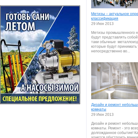
Метизы – актуальное опр
классификация
29 Июн 2013
Метизы промышленного н
будут представлять собой
таки обычные металлоиз
которые будут принимать 
непосредственно во...
Дизайн и ремонт небольш
комнаты
29 Июн 2013
Дизайн и ремонт небольш
комнаты. Ремонт - это все
долгожданное событие! К
хочется обустроить ванну