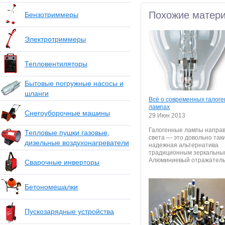
Похожие матер
Бензотриммеры
Электротриммеры
Тепловентиляторы
Бытовые погружные насосы и
шланги
Всё о современных галог
лампах
Снегоуборочные машины
29 Июн 2013
Галогенные лампы напра
Тепловые пушки газовые,
света — это довольно так
дизельные воздухонагреватели
надежная альтернатива
традиционным зеркальны
Алюминиевый отражатель 
Сварочные инверторы
Бетономешалки
Пускозарядные устройства