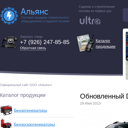
Садовая и строительная
техника из первых рук
Оптовая продажа строительного
оборудования и садовой техники
Заказать товар:
Каталог
+7 (926) 247-85-85
продукции
Обратная связь
Официальный сайт ООО «Альянс»
Каталог продукции
Обновленный D
29 Июн 2013
Бензогенераторы
Бензогазогенераторы