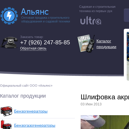
Садовая и строительная
техника из первых рук
Оптовая продажа строительного
оборудования и садовой техники
Заказать товар:
Каталог
+7 (926) 247-85-85
продукции
Обратная связь
Официальный сайт ООО «Альянс»
Каталог продукции
Шлифовка акр
03 Июн 2013
Бензогенераторы
Бензогазогенераторы