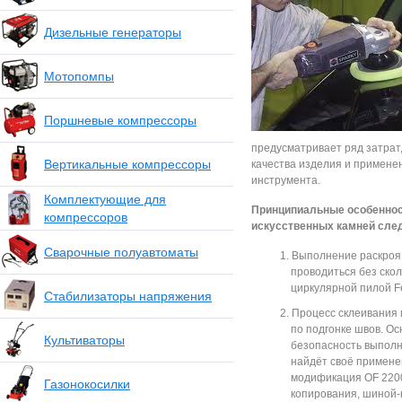
Дизельные генераторы
Мотопомпы
Поршневые компрессоры
предусматривает ряд затрат,
Вертикальные компрессоры
качества изделия и примене
инструмента.
Комплектующие для
Принципиальные особеннос
компрессоров
искусственных камней сле
Сварочные полуавтоматы
Выполнение раскроя 
проводиться без ско
циркулярной пилой F
Стабилизаторы напряжения
Процесс склеивания
по подгонке швов. Ос
Культиваторы
безопасность выполне
найдёт своё примене
модификация OF 2200
Газонокосилки
копирования, шиной-