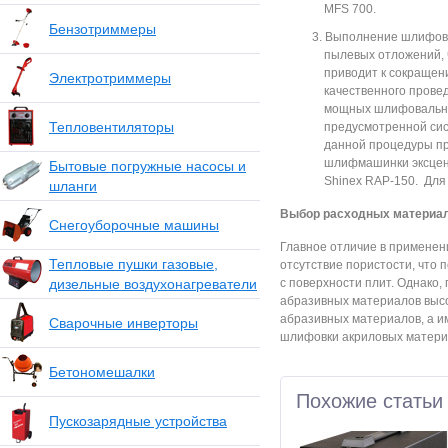
MFS 700.
Бензотриммеры
Выполнение шлифовки
пылевых отложений, ч
приводит к сокращен
Электротриммеры
качественного прове
мощных шлифовально
Тепловентиляторы
предусмотренной си
данной процедуры п
шлифмашинки эксцент
Бытовые погружные насосы и
Shinex RAP-150. Для
шланги
Выбор расходных материа
Снегоуборочные машины
Главное отличие в применен
Тепловые пушки газовые,
отсутствие пористости, что 
дизельные воздухонагреватели
с поверхности плит. Однако,
абразивных материалов высо
абразивных материалов, а име
Сварочные инверторы
шлифовки акриловых матери
Бетономешалки
Похожие статьи
Пускозарядные устройства