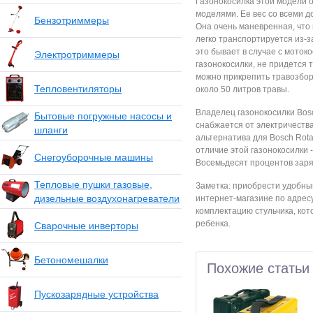
Газонокосилка этой модели о
моделями. Ее вес со всеми 
Бензотриммеры
Она очень маневренная, что
легко транспортируется из-за
это бывает в случае с мотоко
Электротриммеры
газонокосилки, не придется т
можно прикрепить травозбор
Тепловентиляторы
около 50 литров травы.
Владелец газонокосилки Bosc
Бытовые погружные насосы и
снабжается от электричества
шланги
альтернатива для Bosch Rotak
отличие этой газонокосилки 
Снегоуборочные машины
Восемьдесят процентов заряд
Тепловые пушки газовые,
Заметка: приобрести удобны
дизельные воздухонагреватели
интернет-магазине по адресу — 
комплектацию стульчика, ко
ребенка.
Сварочные инверторы
Бетономешалки
Похожие статьи
Пускозарядные устройства