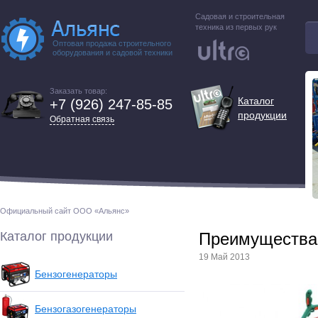
Садовая и строительная
техника из первых рук
Оптовая продажа строительного
оборудования и садовой техники
Заказать товар:
Каталог
+7 (926) 247-85-85
продукции
Обратная связь
Официальный сайт ООО «Альянс»
Каталог продукции
Преимущества 
19 Май 2013
Бензогенераторы
Бензогазогенераторы