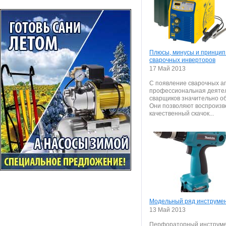
Плюсы, минусы и принцип
сварочных инверторов
17 Май 2013
С появление сварочных а
профессиональная деяте
сварщиков значительно об
Они позволяют воспроизв
качественный скачок...
Модельный ряд инструмен
13 Май 2013
Перфораторный инструм