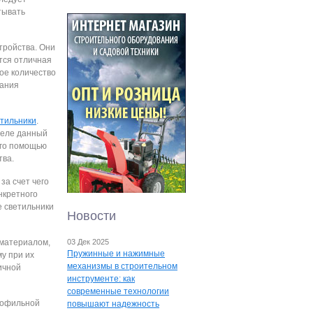
тывать
тройства. Они
ится отличная
ое количество
вания
тильники
.
деле данный
его помощью
тва.
за счет чего
нкретного
 светильники
Новости
 материалом,
03 Дек 2025
Пружинные и нажимные
у при их
механизмы в строительном
ичной
инструменте: как
современные технологии
рофильной
повышают надежность