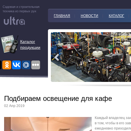
Садовая и строительная
техника из первых рук
ГЛАВНАЯ
НОВОСТИ
КАТАЛОГ
Каталог
продукции
Подбираем освещение для кафе
02 Апр 2019
Каждый владелец за
в том, чтобы в его за
ежедневно приходил