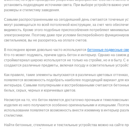
установить подходящие источники света. При выборе устройств важно учи
размеры и стилистику заведения.
Самыми распространенными на сегодняшний день считаются точечные ус
могут размещаться по всей потолочной конструкции, за счет чего обеспеч
видимость. Кроме этого подобные приспособления потребляют минимальн
электроэнергии. Поэтому даже при условии бесперебойного функциониро
светильников, вы не разоритесь на оплате счетов.
В последнее время довольно часто используются
бетонные подвесные све
Кто-то может подумать, причем здесь бетон и интерьер. Однако на самом 
стройматериал широко используется не только на стройке, но и в быту. С 
создаются различные предметы, включая посуду и осветительные устройс
Как правило, такие элементы выпускаются в различных цветовых оттенках, 
появляется возможность подобрать наиболее подходящий вариант для ко
интерьера. Самыми популярными и востребованными считаются бетонные
белых, серых, черных и коричневых цветов.
Несмотря на то, что бетон является достаточно прочным и тяжеловесным
изделия из него получаются особенно оригинальными и изящными. Поэтом
использовании появляется возможность внести изюминку в интерьер разл
стилистики.
Найти бетонные, стеклянные и текстильные устройства можно на сайте п