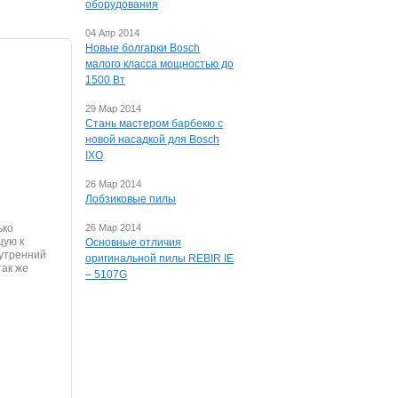
оборудования
04 Апр 2014
Новые болгарки Bosch
малого класса мощностью до
1500 Вт
29 Мар 2014
Стань мастером барбекю с
новой насадкой для Bosch
IXO
26 Мар 2014
Лобзиковые пилы
ько
26 Мар 2014
щую к
Основные отличия
нутренний
оригинальной пилы REBIR IE
так же
– 5107G