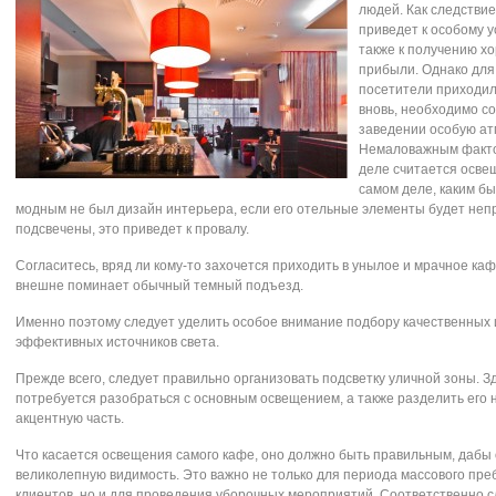
людей. Как следствие
приведет к особому у
также к получению х
прибыли. Однако для 
посетители приходил
вновь, необходимо со
заведении особую ат
Немаловажным факто
деле считается осве
самом деле, каким бы
модным не был дизайн интерьера, если его отельные элементы будет неп
подсвечены, это приведет к провалу.
Согласитесь, вряд ли кому-то захочется приходить в унылое и мрачное каф
внешне поминает обычный темный подъезд.
Именно поэтому следует уделить особое внимание подбору качественных 
эффективных источников света.
Прежде всего, следует правильно организовать подсветку уличной зоны. З
потребуется разобраться с основным освещением, а также разделить его 
акцентную часть.
Что касается освещения самого кафе, оно должно быть правильным, дабы
великолепную видимость. Это важно не только для периода массового пр
клиентов, но и для проведения уборочных мероприятий. Соответственно 