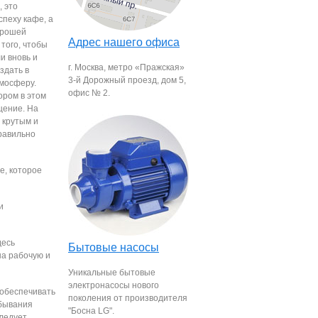
, это
спеху кафе, а
орошей
Адрес нашего офиса
того, чтобы
и вновь и
г. Москва, метро «Пражская»
здать в
3-й Дорожный проезд, дом 5,
мосферу.
офис № 2.
ром в этом
щение. На
 крутым и
равильно
е, которое
и
десь
Бытовые насосы
на рабочую и
Уникальные бытовые
электронасосы нового
 обеспечивать
поколения от производителя
ебывания
"Босна LG".
следует