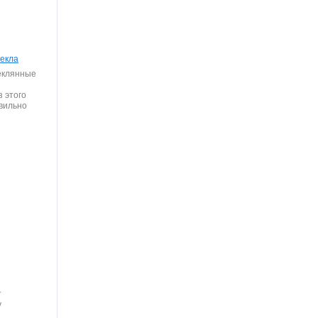
екла
еклянные
з этого
вильно
т
у