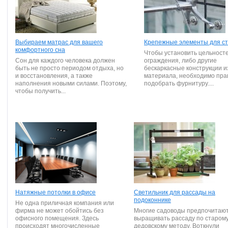
Выбираем матрас для вашего
Крепежные элементы для ст
комфортного сна
Чтобы установить цельност
Сон для каждого человека должен
ограждения, либо другие
быть не просто периодом отдыха, но
бескаркасные конструкции и
и восстановления, а также
материала, необходимо пра
наполнения новыми силами. Поэтому,
подобрать фурнитуру....
чтобы получить...
Натяжные потолки в офисе
Светильник для рассады на
подоконнике
Не одна приличная компания или
фирма не может обойтись без
Многие садоводы предпочитаю
офисного помещения. Здесь
выращивать рассаду по старом
происходят многочисленные
дедовскому методу. Воткнули