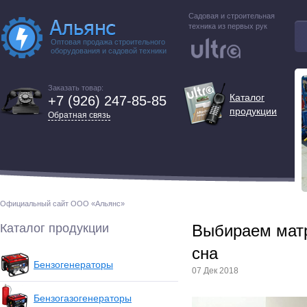
Садовая и строительная
техника из первых рук
Оптовая продажа строительного
оборудования и садовой техники
Заказать товар:
Каталог
+7 (926) 247-85-85
продукции
Обратная связь
Официальный сайт ООО «Альянс»
Каталог продукции
Выбираем матр
сна
Бензогенераторы
07 Дек 2018
Бензогазогенераторы