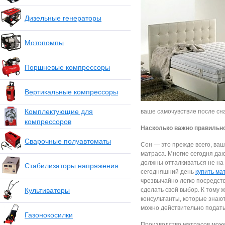
Дизельные генераторы
Мотопомпы
Поршневые компрессоры
Вертикальные компрессоры
Комплектующие для
ваше самочувствие после сна,
компрессоров
Насколько важно правильн
Сварочные полуавтоматы
Сон — это прежде всего, ваш
матраса. Многие сегодня даю
должны отталкиваться не на 
Стабилизаторы напряжения
сегодняшний день
купить ма
чрезвычайно легко посредст
Культиваторы
сделать свой выбор. К тому 
консультанты, которые знают
можно действительно подать 
Газонокосилки
Производство матрасов може