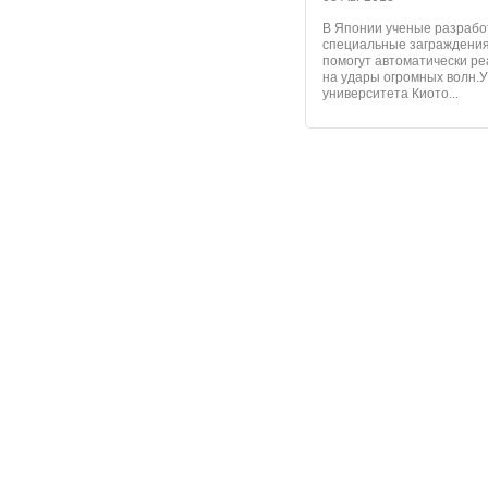
В Японии ученые разрабо
специальные заграждения
помогут автоматически ре
на удары огромных волн.
университета Киото...