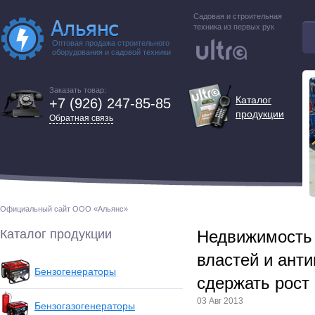
Садовая и строительная
техника из первых рук
Оптовая продажа строительного
оборудования и садовой техники
Заказать товар:
Каталог
+7 (926) 247-85-85
продукции
Обратная связь
Официальный сайт ООО «Альянс»
Каталог продукции
Недвижимость 
властей и ант
Бензогенераторы
сдержать рост
03 Авг 2013
Бензогазогенераторы