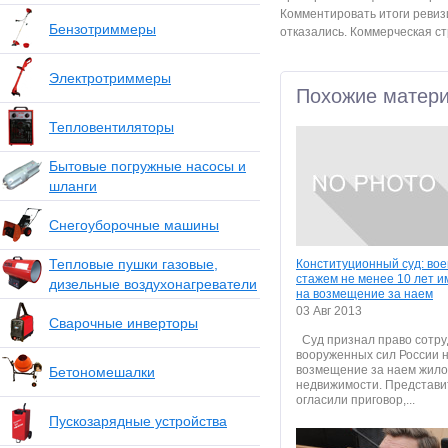
Комментировать итоги ревизи
Бензотриммеры
отказались. Коммерческая ст
Электротриммеры
Похожие матер
Тепловентиляторы
Бытовые погружные насосы и
шланги
Снегоуборочные машины
Тепловые пушки газовые,
Конституционный суд: во
стажем не менее 10 лет и
дизельные воздухонагреватели
на возмещение за наем
03 Авг 2013
Сварочные инверторы
Суд признал право сотру
вооруженных сил России 
возмещение за наем жил
Бетономешалки
недвижимости. Представи
огласили приговор,...
Пускозарядные устройства