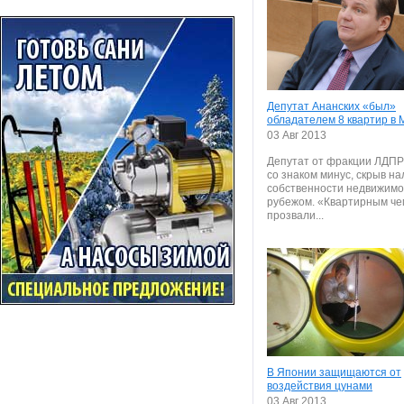
Депутат Ананских «был»
обладателем 8 квартир в
03 Авг 2013
Депутат от фракции ЛДПР
со знаком минус, скрыв на
собственности недвижимо
рубежом. «Квартирным ч
прозвали...
В Японии защищаются от
воздействия цунами
03 Авг 2013