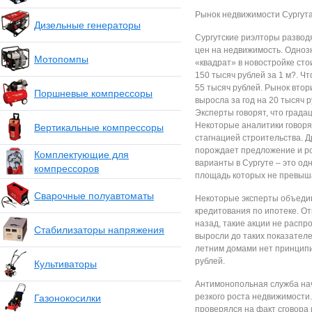
Рынок недвижимости Сургута
Дизельные генераторы
Сургутские риэлторы развод
цен на недвижимость. Одноз
Мотопомпы
«квадрат» в новостройке сто
150 тысяч рублей за 1 м?. Ч
55 тысяч рублей. Рынок втор
Поршневые компрессоры
выросла за год на 20 тысяч 
Эксперты говорят, что града
Некоторые аналитики говорят
Вертикальные компрессоры
стагнацией строительства. Д
порождает предложение и ро
Комплектующие для
варианты в Сургуте – это од
компрессоров
площадь которых не превыша
Сварочные полуавтоматы
Некоторые эксперты объедин
кредитования по ипотеке. От
назад, такие акции не распр
Стабилизаторы напряжения
выросли до таких показателей
летним домами нет принципиа
рублей.
Культиваторы
Антимонопольная служба нач
резкого роста недвижимости
Газонокосилки
проверялся на факт сговора 