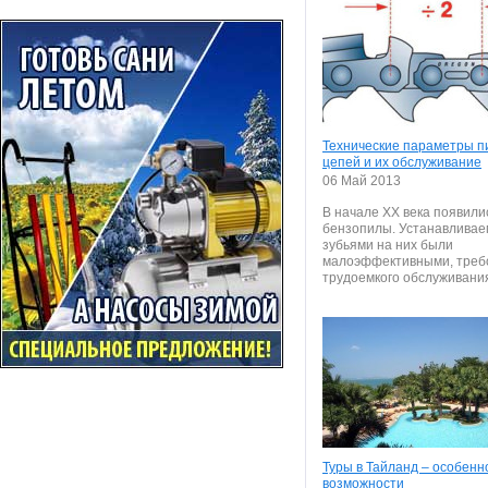
Технические параметры п
цепей и их обслуживание
06 Май 2013
В начале ХХ века появили
бензопилы. Устанавливае
зубьями на них были
малоэффективными, треб
трудоемкого обслуживания 
Туры в Тайланд – особенн
возможности