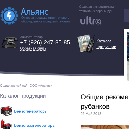
Садовая и строительная
техника из первых рук
Оптовая продажа строительного
оборудования и садовой техники
Заказать товар:
Каталог
+7 (926) 247-85-85
продукции
Обратная связь
Официальный сайт ООО «Альянс»
Каталог продукции
Общие рекомен
рубанков
Бензогенераторы
06 Май 2013
Бензогазогенераторы