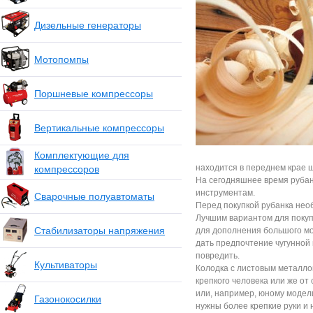
Дизельные генераторы
Мотопомпы
Поршневые компрессоры
Вертикальные компрессоры
Комплектующие для
находится в переднем крае 
компрессоров
На сегодняшнее время рубан
инструментам.
Сварочные полуавтоматы
Перед покупкой рубанка необ
Лучшим вариантом для покуп
Стабилизаторы напряжения
для дополнения большого мо
дать предпочтение чугунной к
повредить.
Культиваторы
Колодка с листовым металлом
крепкого человека или же от
или, например, юному модели
Газонокосилки
нужны более крепкие руки и н