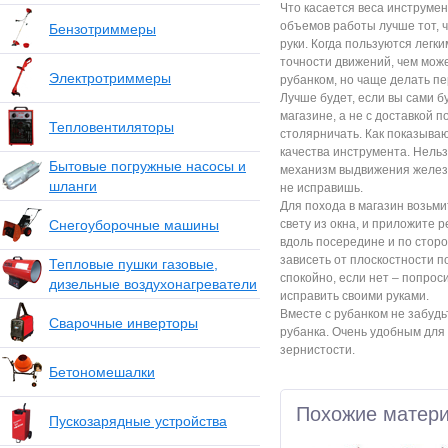
Что касается веса инструмен
объемов работы лучше тот, ч
Бензотриммеры
руки. Когда пользуются легк
точности движений, чем мож
Электротриммеры
рубанком, но чаще делать п
Лучше будет, если вы сами бу
магазине, а не с доставкой п
Тепловентиляторы
столярничать. Как показыва
качества инструмента. Нельз
Бытовые погружные насосы и
механизм выдвижения железк
шланги
не исправишь.
Для похода в магазин возьми
Снегоуборочные машины
свету из окна, и приложите 
вдоль посередине и по сторо
зависеть от плоскостности 
Тепловые пушки газовые,
спокойно, если нет – попро
дизельные воздухонагреватели
исправить своими руками.
Вместе с рубанком не забуд
Сварочные инверторы
рубанка. Очень удобным для
зернистости.
Бетономешалки
Похожие матер
Пускозарядные устройства