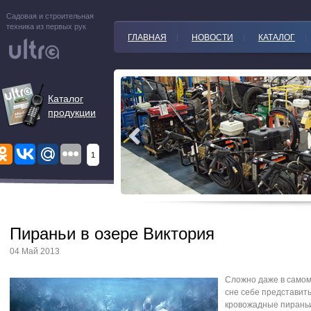
Садовая и строительная
техника из первых рук
ГЛАВНАЯ
НОВОСТИ
КАТАЛОГ
Каталог
продукции
1
Пираньи в озере Виктория
04 Май 2013
Сложно даже в само
сне себе представить
кровожадные пирань