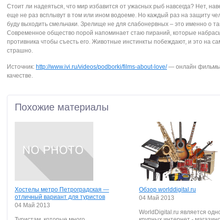
Стоит ли надеяться, что мир избавится от ужасных рыб навсегда? Нет, нав
еще не раз всплывут в том или ином водоеме. Но каждый раз на защиту че
буду выходить смельчаки. Зрелище не для слабонервных – это именно о та
Современное общество порой напоминает стаю пираний, которые набрас
противника чтобы съесть его. Животные инстинкты побеждают, и это на с
страшно.
Источник:
http://www.ivi.ru/videos/podborki/films-about-love/
— онлайн фильмы
качестве.
Похожие материалы
Хостелы метро Петроградская —
Обзор worlddigital.ru
отличный вариант для туристов
04 Май 2013
04 Май 2013
WorldDigital.ru является одн
Туристам, которые много
крупных интернет - магазино