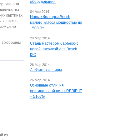
оборудования
ерняка они
ловечества
04 Апр 2014
ких картинах.
Новые болгарки Bosch
ываются на
малого класса мощностью до
амом деле
1500 Вт
29 Мар 2014
 в хорошем
Стань мастером барбекю с
новой насадкой для Bosch
IXO
26 Мар 2014
Лобзиковые пилы
26 Мар 2014
Основные отличия
оригинальной пилы REBIR IE
– 5107G
ой из
в в