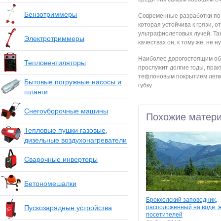
Бензотриммеры
Современные разработки поз
которая устойчива к грязи, 
ультрафиолетовых лучей. Та
Электротриммеры
качествах он, к тому же, не 
Наиболее дорогостоящим об
Тепловентиляторы
прослужит долгие годы, прак
тефлоновым покрытием легко
Бытовые погружные насосы и
губку.
шланги
Снегоуборочные машины
Похожие матер
Тепловые пушки газовые,
дизельные воздухонагреватели
Сварочные инверторы
Бетономешалки
Брокхолский заповедник,
Пускозарядные устройства
расположенный на воде, ж
посетителей