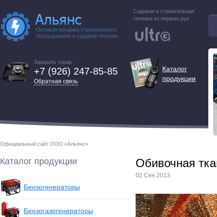
Садовая и строительная
техника из первых рук
Оптовая продажа строительного
оборудования и садовой техники
Заказать товар:
Каталог
+7 (926) 247-85-85
продукции
Обратная связь
Официальный сайт ООО «Альянс»
Каталог продукции
Обивочная тка
02 Сен 2013
Бензогенераторы
Бензогазогенераторы