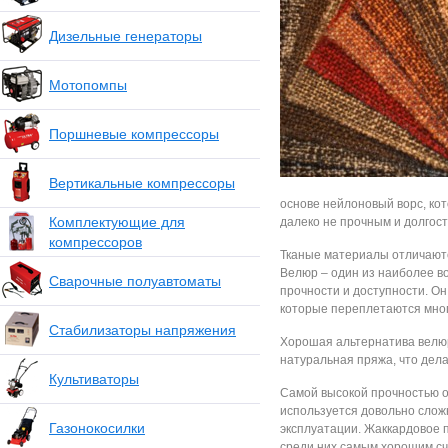
Дизельные генераторы
Мотопомпы
Поршневые компрессоры
Вертикальные компрессоры
основе нейлоновый ворс, кот
Комплектующие для
далеко не прочным и долгост
компрессоров
Тканые материалы отличаются
Велюр – один из наиболее в
Сварочные полуавтоматы
прочности и доступности. Он
которые переплетаются много
Стабилизаторы напряжения
Хорошая альтернатива велюр
натуральная пряжа, что дела
Культиваторы
Самой высокой прочностью от
используется довольно сложн
Газонокосилки
эксплуатации. Жаккардовое 
среди них самым хорошим с