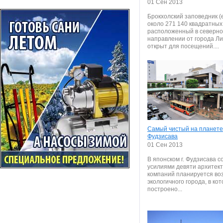
01 Сен 2013
Брокхолский заповедник (
около 271 140 квадратных
расположенный в северн
направлении от города Ли
открыт для посещений....
Самый чистый на планете 
Фудзисава
01 Сен 2013
В японском г. Фудзисава 
усилиями девяти архитек
компаний планируется во
экологичного города, в ко
построено...