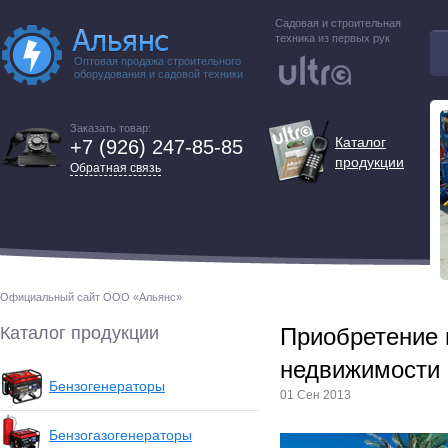
Садовая и строительная
техника из первых рук
Оптовая продажа строительного
оборудования и садовой техники
Заказать товар:
Каталог
+7 (926) 247-85-85
продукции
Обратная связь
Официальный сайт ООО «Альянс»
Каталог продукции
Приобретение 
недвижимости 
Бензогенераторы
01 Сен 2013
Бензогазогенераторы