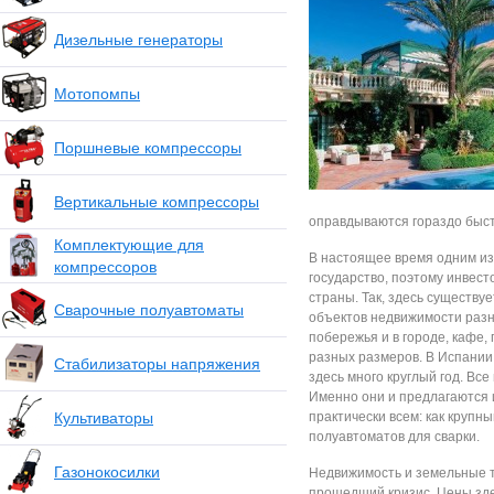
Дизельные генераторы
Мотопомпы
Поршневые компрессоры
Вертикальные компрессоры
оправдываются гораздо быст
Комплектующие для
В настоящее время одним из
компрессоров
государство, поэтому инвес
страны. Так, здесь существ
Сварочные полуавтоматы
объектов недвижимости разно
побережья и в городе, кафе
разных размеров. В Испании
Стабилизаторы напряжения
здесь много круглый год. Вс
Именно они и предлагаются 
Культиваторы
практически всем: как крупн
полуавтоматов для сварки.
Газонокосилки
Недвижимость и земельные т
прошедший кризис. Цены зде