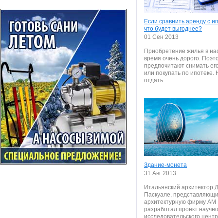
Если сравнить аренду с ип
что будет выгоднее?
01 Сен 2013
Приобретение жилья в н
время очень дорого. Поэт
предпочитают снимать его
или покупать по ипотеке. 
отдать...
Здание-монета
31 Авг 2013
Итальянский архитектор 
Паскуале, представляющ
архитектурную фирму AM P
разработал проект научно
исследовательского центра