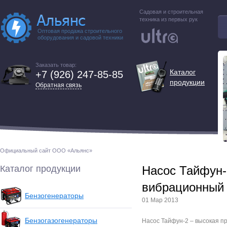
Садовая и строительная
техника из первых рук
Оптовая продажа строительного
оборудования и садовой техники
Заказать товар:
Каталог
+7 (926) 247-85-85
продукции
Обратная связь
Официальный сайт ООО «Альянс»
Каталог продукции
Насос Тайфун-
вибрационный
Бензогенераторы
01 Мар 2013
Бензогазогенераторы
Насос Тайфун-2 – высокая пр