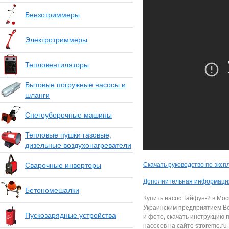
Бензотриммеры
Электротриммеры
Тепловентиляторы
Бытовые погружные насосы и
шланги
Снегоуборочные машины
Тепловые пушки газовые,
дизельные воздухонагреватели
Сварочные инверторы
Скачать руководство по эксп
Дополнительная информация
Бетономешалки
Купить насос Тайфун-2 в Мос
Украинским предприятием Bo
Пускозарядные устройства
и фото, скачать инструкцию 
насосов на сайте stroremo.ru