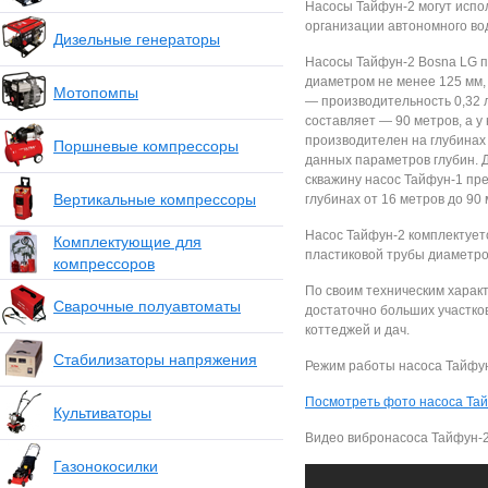
Насосы Тайфун-2 могут испо
организации автономного во
Дизельные генераторы
Насосы Тайфун-2 Bosna LG п
диаметром не менее 125 мм, 
Мотопомпы
— производительность 0,32 л
составляет — 90 метров, а у
производителен на глубинах 
Поршневые компрессоры
данных параметров глубин. Д
скважину насос Тайфун-1 пр
Вертикальные компрессоры
глубинах от 16 метров до 90 
Насос Тайфун-2 комплектует
Комплектующие для
пластиковой трубы диаметро
компрессоров
По своим техническим харак
Сварочные полуавтоматы
достаточно больших участко
коттеджей и дач.
Стабилизаторы напряжения
Режим работы насоса Тайфу
Посмотреть фото насоса Та
Культиваторы
Видео вибронасоса Тайфун-
Газонокосилки