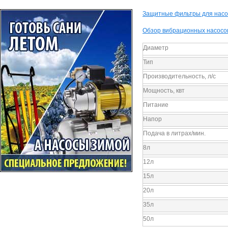
Защитные фильтры для насо
Обзор вибрационных насосо
Диаметр
Тип
Производительность, л/с
Мощность, квт
Питание
Напор
Подача в литрах/мин.
8л
12л
15л
20л
35л
50л