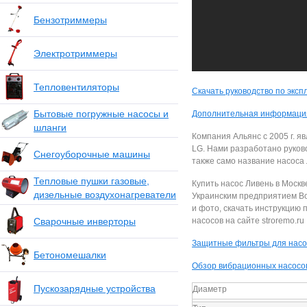
Бензотриммеры
Электротриммеры
Тепловентиляторы
Скачать руководство по эксп
Бытовые погружные насосы и
Дополнительная информация
шланги
Компания Альянс с 2005 г. 
LG. Нами разработано руков
Снегоуборочные машины
также само название насоса
Тепловые пушки газовые,
Купить насос Ливень в Москв
дизельные воздухонагреватели
Украинским предприятием Bo
и фото, скачать инструкцию 
Сварочные инверторы
насосов на сайте stroremo.ru
Защитные фильтры для насо
Бетономешалки
Обзор вибрационных насосо
Пускозарядные устройства
Диаметр