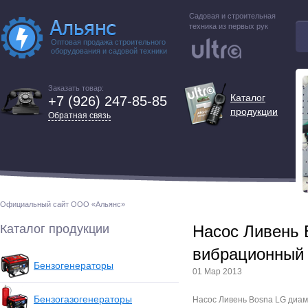
Садовая и строительная
техника из первых рук
Оптовая продажа строительного
оборудования и садовой техники
Заказать товар:
Каталог
+7 (926) 247-85-85
продукции
Обратная связь
Официальный сайт ООО «Альянс»
Каталог продукции
Насос Ливень 
вибрационный
Бензогенераторы
01 Мар 2013
Бензогазогенераторы
Насос Ливень Bosna LG диам