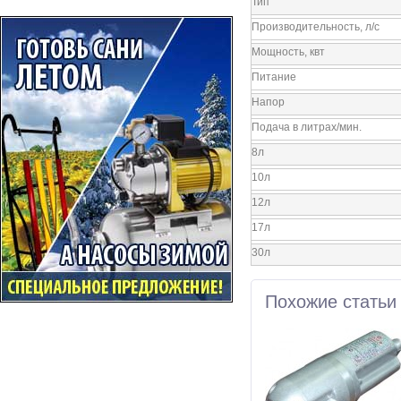
Тип
Производительность, л/с
Мощность, квт
Питание
Напор
Подача в литрах/мин.
8л
10л
12л
17л
30л
Похожие статьи