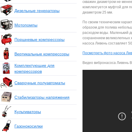
скважин диаметром не менее
комплектуется муфтой для п
Дизельные генераторы
диаметром 25 мм.
По своим техническим харак
Мотопомпы
образом для полива небольш
расходом воды. Маленький д
сохранением великолепных х
Поршневые компрессоры
насоса Ливень составляет 50
Посмотреть фото насоса Ли
Вертикальные компрессоры
Видео вибронасоса Ливень 
Комплектующие для
компрессоров
Сварочные полуавтоматы
Стабилизаторы напряжения
Культиваторы
Газонокосилки