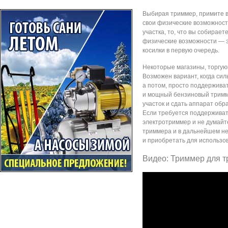
Выбирая триммер, примите в
свои физические возможности
участка, то, что вы собирает
физические возможности — э
косилки в первую очередь.
Некоторые магазины, торгую
Возможен вариант, когда сил
а потом, просто поддерживат
и мощный бензиновый триммер
участок и сдать аппарат обр
Если требуется поддерживать
электротриммер и не думайте
триммера и в дальнейшем не 
и приобретать для использо
Видео: Триммер для т