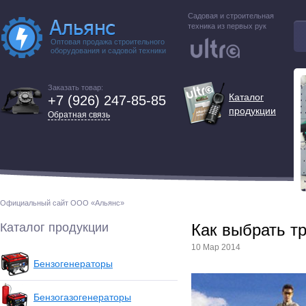
Садовая и строительная
техника из первых рук
Оптовая продажа строительного
оборудования и садовой техники
Заказать товар:
Каталог
+7 (926) 247-85-85
продукции
Обратная связь
Официальный сайт ООО «Альянс»
Каталог продукции
Как выбрать т
10 Мар 2014
Бензогенераторы
Бензогазогенераторы