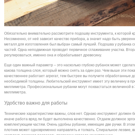
Обязательно внимательно рассмотрите подошву инструмента, к которой к
Несомненно, от неё зависит качество прибора, а значит надо быть уверенн
металл для изготовления был выбран самый лучший. Подошва у рубанка со
частей. Одна неподвижная проводит первичное сглаживание участка. Вто
регулироваться, именно она и обрабатывает древесину.
Еще один важный параметр – это насколько глубоко рубанок может сделат
какова толщина слоя, который можно снять за один раз. Чем выше эти пок
качественнее работает агрегат, тем быстрее вы получите обработанные д
необходимой толщины. Любительский инструмент имеет эту величину в пре
миллиметра. Профессиональные рубанки могут похвастаться величиной в 
миллиметра.
Удобство важно для работы
Технические характеристики важны, слов нет. Однако инструмент должен б
иначе работа вряд ли будет выполнена качественно. Отдаем должное эрг
комплектующим частям. Очень удобны рубанки, имеющие две ручки. В этом
плотник может одновременно направлять и толкать. Спиральное лезвие, 