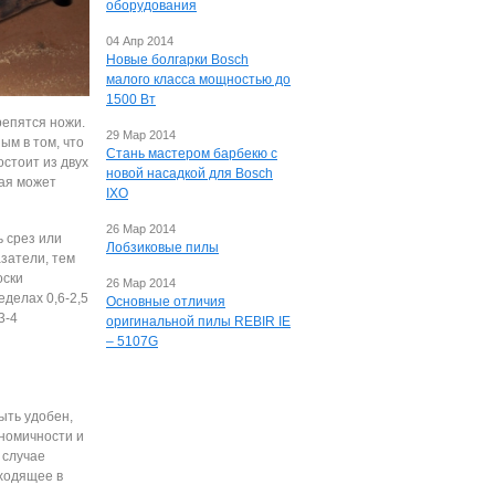
оборудования
04 Апр 2014
Новые болгарки Bosch
малого класса мощностью до
1500 Вт
репятся ножи.
29 Мар 2014
ым в том, что
Стань мастером барбекю с
стоит из двух
новой насадкой для Bosch
рая может
IXO
26 Мар 2014
ь срез или
Лобзиковые пилы
азатели, тем
оски
26 Мар 2014
делах 0,6-2,5
Основные отличия
3-4
оригинальной пилы REBIR IE
– 5107G
ыть удобен,
ономичности и
 случае
входящее в