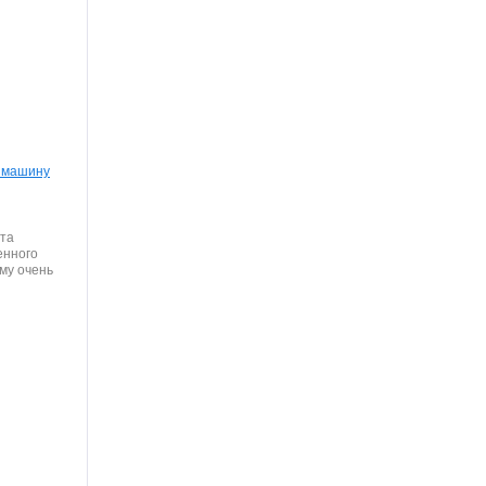
 машину
та
енного
му очень