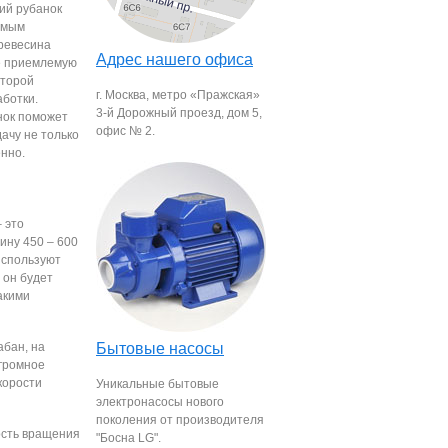
кий рубанок
имым
ревесина
Адрес нашего офиса
е приемлемую
оторой
г. Москва, метро «Пражская»
ботки.
3-й Дорожный проезд, дом 5,
нок поможет
офис № 2.
ачу не только
енно.
 это
ину 450 – 600
используют
 он будет
акими
абан, на
Бытовые насосы
огромное
корости
Уникальные бытовые
электронасосы нового
поколения от производителя
ость вращения
"Босна LG".