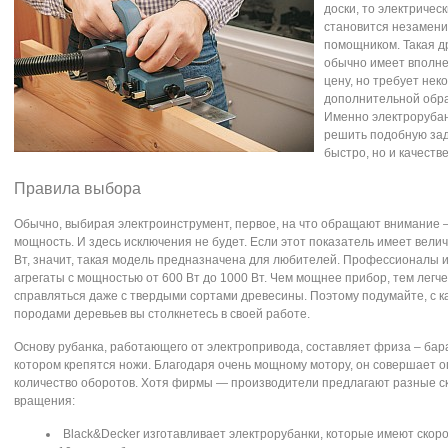
доски, то электричес
становится незамен
помощником. Такая д
обычно имеет вполн
цену, но требует нек
дополнительной обра
Именно электроруба
решить подобную зад
быстро, но и качеств
Правила выбора
Обычно, выбирая электроинструмент, первое, на что обращают внимание –
мощность. И здесь исключения не будет. Если этот показатель имеет велич
Вт, значит, такая модель предназначена для любителей. Профессионалы 
агрегаты с мощностью от 600 Вт до 1000 Вт. Чем мощнее прибор, тем легче
справляться даже с твердыми сортами древесины. Поэтому подумайте, с к
породами деревьев вы столкнетесь в своей работе.
Основу рубанка, работающего от электропривода, составляет фриза – бар
котором крепятся ножи. Благодаря очень мощному мотору, он совершает 
количество оборотов. Хотя фирмы — производители предлагают разные с
вращения:
Black&Decker изготавливает электрорубанки, которые имеют скор