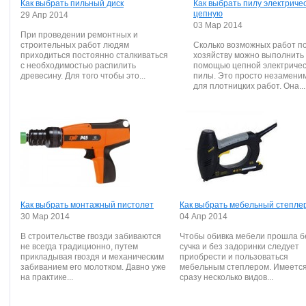
Как выбрать пильный диск
Как выбрать пилу электриче
цепную
29 Апр 2014
03 Мар 2014
При проведении ремонтных и
строительных работ людям
Сколько возможных работ п
приходиться постоянно сталкиваться
хозяйству можно выполнить 
с необходимостью распилить
помощью цепной электриче
древесину. Для того чтобы это...
пилы. Это просто незамени
для плотницких работ. Она...
Как выбрать монтажный пистолет
Как выбрать мебельный степле
30 Мар 2014
04 Апр 2014
В строительстве гвозди забиваются
Чтобы обивка мебели прошла б
не всегда традиционно, путем
сучка и без задоринки следует
прикладывая гвоздя и механическим
приобрести и пользоваться
забиванием его молотком. Давно уже
мебельным степлером. Имеетс
на практике...
сразу несколько видов...