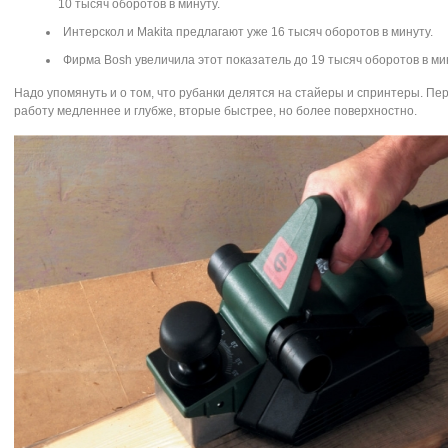
10 тысяч оборотов в минуту.
Интерскол и Makita предлагают уже 16 тысяч оборотов в минуту.
Фирма Bosh увеличила этот показатель до 19 тысяч оборотов в ми
Надо упомянуть и о том, что рубанки делятся на стайеры и спринтеры. П
работу медленнее и глубже, вторые быстрее, но более поверхностно.