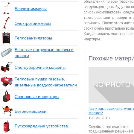
объявления по всей террито
владельцев, цены будут на п
Бензотриммеры
список укомплектован, следуе
также расставить приоритет
Электротриммеры
варианты. После этого идёт 
стоит очень пристально всма
Каждая мелочь может повлия
Тепловентиляторы
квартиры.
Бытовые погружные насосы и
шланги
Похожие матер
Снегоуборочные машины
Тепловые пушки газовые,
дизельные воздухонагреватели
Сварочные инверторы
Где и как правильно купит
Бетономешалки
Москве?
19 Сен 2013
Пускозарядные устройства
Оклейка стен считается
традиционным решением