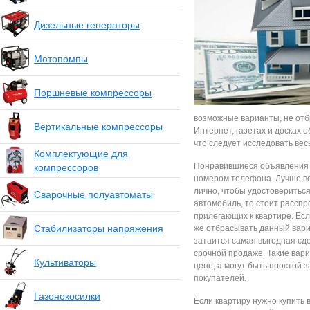
Дизельные генераторы
Мотопомпы
Поршневые компрессоры
возможные варианты, не отб
Вертикальные компрессоры
Интернет, газетах и досках 
что следует исследовать вес
Комплектующие для
Понравившиеся объявления н
компрессоров
номером телефона. Лучше вс
лично, чтобы удостовериться
Сварочные полуавтоматы
автомобиль, то стоит расспр
прилегающих к квартире. Если
Стабилизаторы напряжения
же отбрасывать данный вариа
затаится самая выгодная сд
срочной продаже. Такие вар
Культиваторы
цене, а могут быть простой 
покупателей.
Газонокосилки
Если квартиру нужно купить 