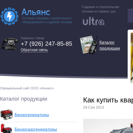
Садовая и строительная
техника из первых рук
Оптовая продажа строительного
оборудования и садовой техники
Заказать товар:
Каталог
+7 (926) 247-85-85
продукции
Обратная связь
Официальный сайт ООО «Альянс»
Каталог продукции
Как купить кв
19 Сен 2013
Бензогенераторы
Бензогазогенераторы