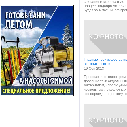
создания комфорта и уюта
процесс подбора материа
будет занимать много врем
Главные преимущества п
в строительстве
19 Сен 2013
Профнастил в наше время
довольно таки актуальны
материалом, используемы
кровельных и отделочных 
это оправданно, потому что