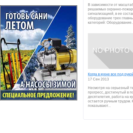
В зависимости от масштаб
решаемых охранно-пожа
сигнализацией, в ее соста
оборудование трех главн
категорий: Оборудование..
Когда в кухне все под руко
17 Сен 2013
Несмотря на серьезный т
прогресс, достигнутый в 
десятилетия, работа на к
остается ручным трудом. 
показывают...