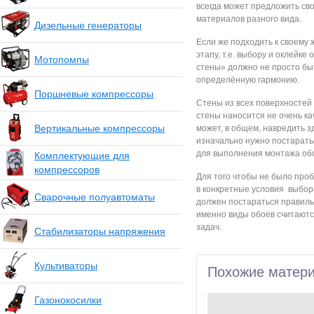
всегда может предложить св
материалов разного вида.
Дизельные генераторы
Если же подходить к своему 
этапу, т.е. выбору и оклейк
Мотопомпы
стены» должно не просто бы
определённую гармонию.
Поршневые компрессоры
Стены из всех поверхностей 
стены наносится не очень ка
Вертикальные компрессоры
может, в общем, навредить 
изначально нужно постарать
для выполнения монтажа об
Комплектующие для
компрессоров
Для того чтобы не было про
в конкретные условия выбор
Сварочные полуавтоматы
должен постараться правиль
именно виды обоев считаютс
задач.
Стабилизаторы напряжения
Культиваторы
Похожие матер
Газонокосилки