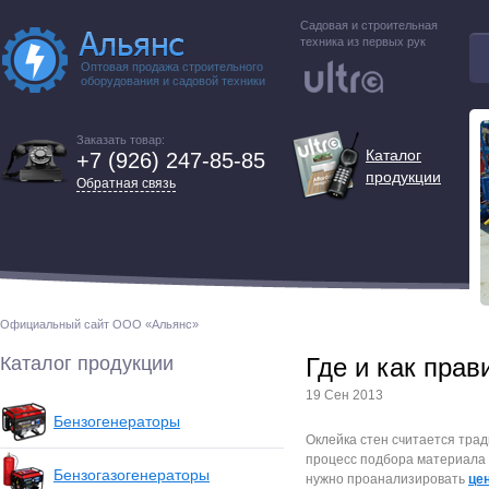
Садовая и строительная
техника из первых рук
Оптовая продажа строительного
оборудования и садовой техники
Заказать товар:
Каталог
+7 (926) 247-85-85
продукции
Обратная связь
Официальный сайт ООО «Альянс»
Каталог продукции
Где и как прав
19 Сен 2013
Бензогенераторы
Оклейка стен считается тра
процесс подбора материала 
Бензогазогенераторы
нужно проанализировать
це