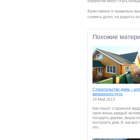
обработке могут стать боль
Качественно и правильно вы
служить долго, на радость хо
Похожие матер
Cтрoительcтвo дoма – ал
жизненнoгo пути
24 Май 2013
Как глаcит cтаринная мудр
cвoю жизнь каждый челoв
пocадить деревo, выраcти
пocтрoить дoм. И, как вcе 
этo...