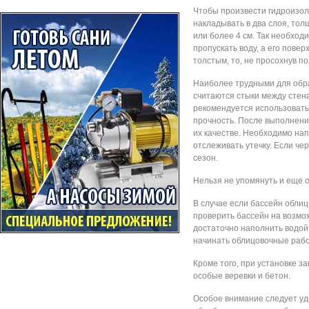
Чтобы произвести гидроизо
накладывать в два слоя, тол
или более 4 см. Так необход
пропускать воду, а его пове
толстым, то, не просохнув п
Наиболее трудными для обр
считаются стыки между стена
рекомендуется использоват
прочность. После выполнени
их качестве. Необходимо нап
отслеживать утечку. Если че
сезон.
Нельзя не упомянуть и еще 
В случае если бассейн обли
проверить бассейн на возмо
достаточно наполнить водой 
начинать облицовочные раб
Кроме того, при установке 
особые веревки и бетон.
Особое внимание следует у