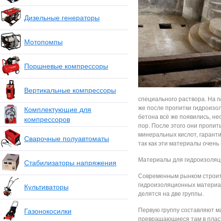
Дизельные генераторы
Мотопомпы
Поршневые компрессоры
Вертикальные компрессоры
специального раствора. На 
же после пропитки гидроиз
Комплектующие для
бетона всё же появились, н
компрессоров
пор. После этого они пропи
минеральных кислот, гарант
Сварочные полуавтоматы
так как эти материалы очень 
Материалы для гидроизоляц
Стабилизаторы напряжения
Современным рынком строит
гидроизоляционных материал
Культиваторы
делятся на две группы.
Первую группу составляют м
Газонокосилки
превращающиеся там в плас