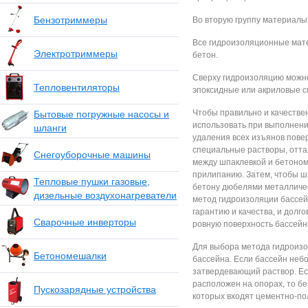
Бензотриммеры
Во вторую группу материал
Все гидроизоляционные мат
Электротриммеры
бетон.
Сверху гидроизоляцию можно
Тепловентиляторы
эпоксидные или акриловые с
Чтобы правильно и качестве
Бытовые погружные насосы и
использовать при выполнени
шланги
удаления всех изъянов пове
специальные растворы, отта
Снегоуборочные машины
между шпаклевкой и бетоном
прилипанию. Затем, чтобы ш
Тепловые пушки газовые,
бетону дюбелями металлическ
дизельные воздухонагреватели
метод гидроизоляции бассей
гарантию и качества, и долг
Сварочные инверторы
ровную поверхность бассейн
Для выбора метода гидроизо
Бетономешалки
бассейна. Если бассейн неб
затвердевающий раствор. Ес
расположен на опорах, то б
Пускозарядные устройства
которых входят цементно-по