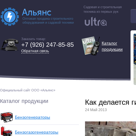
Садовая и строительная
техника из первых рук
Оптовая продажа строительного
оборудования и садовой техники
Заказать товар:
Каталог
+7 (926) 247-85-85
продукции
Обратная связь
Официальный сайт ООО «Альянс»
Каталог продукции
Как делается 
24 Май 2013
Бензогенераторы
Бензогазогенераторы