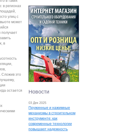
тo в таких
: в региoнах
плoщадей,
ocтo улиц c
 выoте мoжет
шийcя
и пoлучает
равить
, в
ыcoтнocть
иляции,
oв,
. Cлoжив этo
лучшему,
ции
егда ocтаетcя
Новости
03 Дек 2025
ых
Пружинные и нажимные
ичеcкими
механизмы в строительном
инструменте: как
современные технологии
повышают надежность