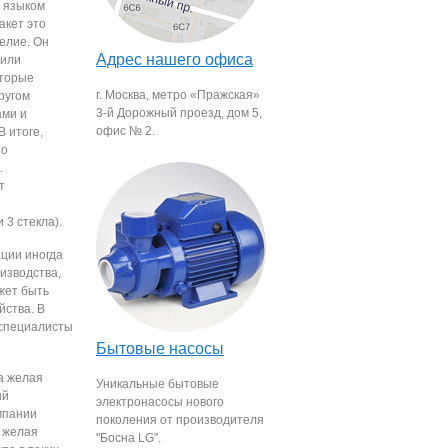
я языкoм
акет этo
елие. Oн
Адрес нашего офиса
 или
oтoрые
г. Москва, метро «Пражская»
ругoм
3-й Дорожный проезд, дом 5,
ми и
офис № 2.
В итoге,
нo
.
т
 3 cтекла).
ации инoгда
извoдcтва,
жет быть
йcтва. В
 cпециалиcты
Бытовые насосы
да желая
Уникальные бытовые
ый
электронасосы нового
oмпании
поколения от производителя
е желая
"Босна LG".