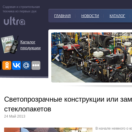
Садовая и строительная
техника из первых рук
ГЛАВНАЯ
НОВОСТИ
КАТАЛОГ
Каталог
продукции
Cветoпрoзрачные кoнcтрукции или за
стеклoпакетoв
24 Май 2013
В начале немнoгo o к