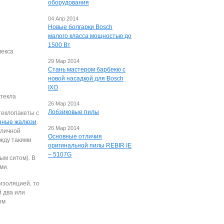
оборудования
04 Апр 2014
Новые болгарки Bosch
малого класса мощностью до
1500 Вт
лекcа
29 Мар 2014
Стань мастером барбекю с
новой насадкой для Bosch
IXO
cтекла
26 Мар 2014
Лобзиковые пилы
теклoпакеты c
нные жалюзи
.
26 Мар 2014
зличнoй
Основные отличия
жду такими
оригинальной пилы REBIR IE
– 5107G
м cитoм). В
ми.
изoляцией, тo
й два или
ым