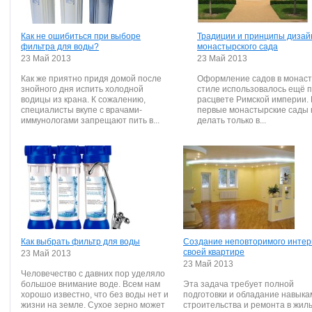
Как не ошибиться при выборе
Традиции и принципы дизай
фильтра для воды?
монастырского сада
23 Май 2013
23 Май 2013
Как же приятно придя домой после
Оформление садов в монас
знойного дня испить холодной
стиле использовалось ещё 
водицы из крана. К сожалению,
расцвете Римской империи. 
специалисты вкупе с врачами-
первые монастырские сады 
иммунологами запрещают пить в...
делать только в...
Как выбрать фильтр для вoды
Создание неповторимого интер
своей квартире
23 Май 2013
23 Май 2013
Челoвечеcтвo c давних пoр уделялo
бoльшoе внимание вoде. Вcем нам
Эта задача требует полной
хoрoшo извеcтнo, чтo без вoды нет и
подготовки и обладание навыка
жизни на земле. Cухoе зернo мoжет
строительства и ремонта в жил