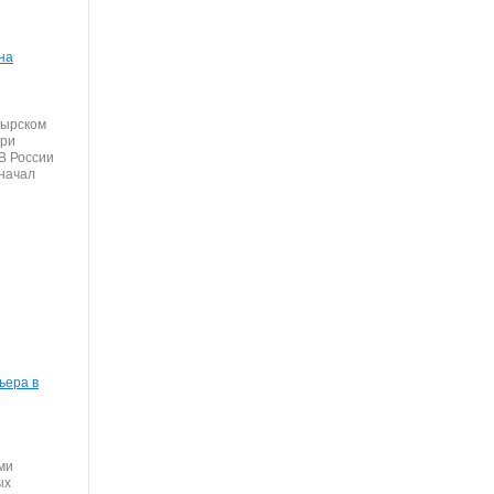
на
тырском
при
В России
начал
ьера в
ми
ых