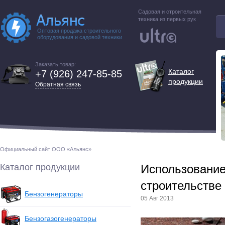
Садовая и строительная
техника из первых рук
Оптовая продажа строительного
оборудования и садовой техники
Заказать товар:
Каталог
+7 (926) 247-85-85
продукции
Обратная связь
Официальный сайт ООО «Альянс»
Каталог продукции
Использование
строительстве
Бензогенераторы
05 Авг 2013
Бензогазогенераторы