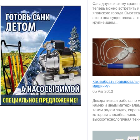
Фасадную систему хранен
теперь можно встретить и
японского города Омотеса
этого она существовала то
крупнейшем...
Как выбрать гравироваль
машинку?
05 Авг 2013
Декоративная работа по м
камню и иным материалам
таким родом задач, справи
которым способна лишь
высокотехнологичная техни