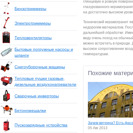
глянцевую и ровную поверхн
глазурованного керамограни
Бензотриммеры
на достаточно высоком уровн
Технический керамогранит яв
Электротриммеры
недорогим материалом. Посл
дальнейшей обработке. Имен
Тепловентиляторы
виду очень поход на обычны
можно встретить в природе.
высокое сопротивление возде
Бытовые погружные насосы и
температурам.
шланги
Снегоуборочные машины
Похожие матер
Тепловые пушки газовые,
дизельные воздухонагреватели
Сварочные инверторы
Бетономешалки
Зачем витрина? Есть фаса
Пускозарядные устройства
05 Авг 2013