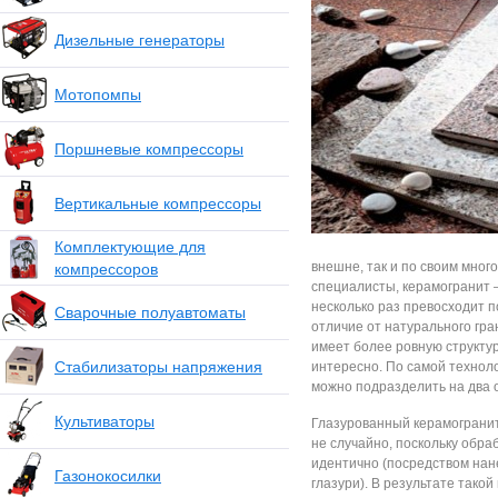
Дизельные генераторы
Мотопомпы
Поршневые компрессоры
Вертикальные компрессоры
Комплектующие для
внешне, так и по своим мно
компрессоров
специалисты, керамогранит 
несколько раз превосходит п
Сварочные полуавтоматы
отличие от натурального гр
имеет более ровную структур
Стабилизаторы напряжения
интересно. По самой технол
можно подразделить на два о
Культиваторы
Глазурованный керамогранит
не случайно, поскольку обра
идентично (посредством нан
Газонокосилки
глазури). В результате так