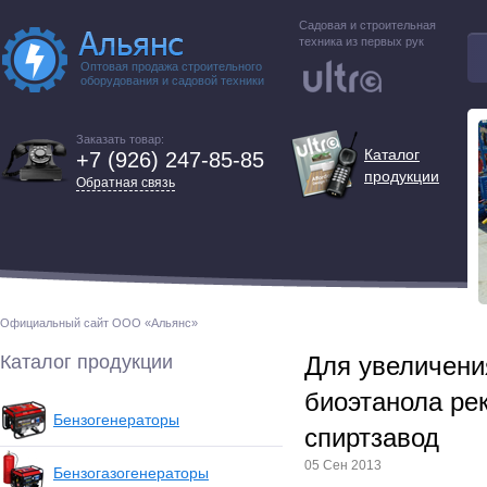
Садовая и строительная
техника из первых рук
Оптовая продажа строительного
оборудования и садовой техники
Заказать товар:
Каталог
+7 (926) 247-85-85
продукции
Обратная связь
Официальный сайт ООО «Альянс»
Каталог продукции
Для увеличени
биоэтанола ре
Бензогенераторы
спиртзавод
05 Сен 2013
Бензогазогенераторы