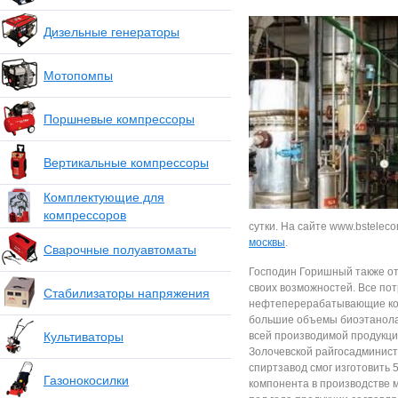
Дизельные генераторы
Мотопомпы
Поршневые компрессоры
Вертикальные компрессоры
Комплектующие для
компрессоров
сутки. На сайте www.bstelec
москвы
.
Сварочные полуавтоматы
Господин Горишный также от
своих возможностей. Все по
Стабилизаторы напряжения
нефтеперерабатывающие комп
большие объемы биоэтанола.
Культиваторы
всей производимой продукци
Золочевской райгосадминистр
спиртзавод смог изготовить 
Газонокосилки
компонента в производстве 