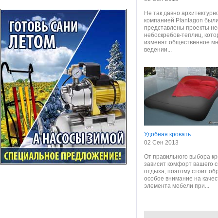
Не так давно архитектурн
компанией Plantagon был
представлены проекты не
небоскребов-теплиц, кот
изменят общественное мн
ведении...
Удобная кровать
02 Сен 2013
От правильного выбора к
зависит комфорт вашего с
отдыха, поэтому стоит об
особое внимание на качес
элемента мебели при...