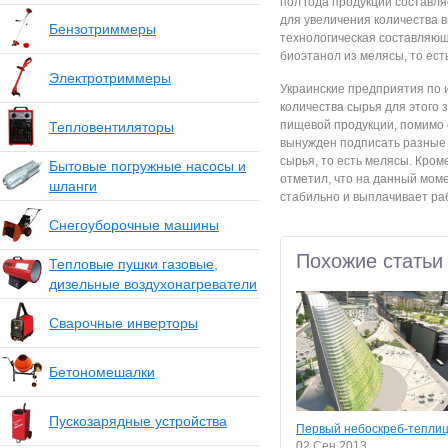
пол года продукции составля
для увеличения количества 
Бензотриммеры
технологическая составляющ
биоэтанол из мелясы, то ест
Электротриммеры
Украинские предприятия по 
количества сырья для этого з
пищевой продукции, помимо 
Тепловентиляторы
вынужден подписать разные 
сырья, то есть мелясы. Кром
Бытовые погружные насосы и
отметил, что на данный мом
шланги
стабильно и выплачивает ра
Снегоуборочные машины
Похожие статьи
Тепловые пушки газовые,
дизельные воздухонагреватели
Сварочные инверторы
Бетономешалки
Пускозарядные устройства
Первый небоскреб-тепли
02 Сен 2013