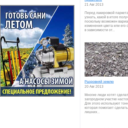
21 Авг 2013
Перед лакировкой паркет
узнать, какой в итоге полу
поскольку возможен вари
изменения цвета или его 
в зависимости от...
Разровняй землю
20 Авг 2013
Многие люди хотят сделат
загородном участке насто
Для этого используют тон
которая помогает сделать
лишних...