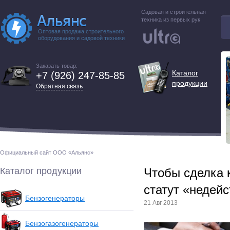
Садовая и строительная
техника из первых рук
Оптовая продажа строительного
оборудования и садовой техники
Заказать товар:
Каталог
+7 (926) 247-85-85
продукции
Обратная связь
Официальный сайт ООО «Альянс»
Каталог продукции
Чтобы сделка 
статут «недей
Бензогенераторы
21 Авг 2013
Бензогазогенераторы