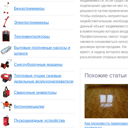
недвижимости, если существу
подписания сделки не мог от
Бензотриммеры
решаются путем привлечения
Чтобы избежать неприятных
недействительным, необход
Электротриммеры
данный объект недвижимости
в компетенцию которых вход
Тепловентиляторы
Профессионалы смогут подго
сможете ознакомиться непо
договора купли-продажи. На 
Бытовые погружные насосы и
юрист, в задачу которого вх
шланги
разъяснения спорных вопрос
Снегоуборочные машины
Похожие статьи
Тепловые пушки газовые,
дизельные воздухонагреватели
Сварочные инверторы
Бетономешалки
Пускозарядные устройства
Как произвести лакирован
правильно