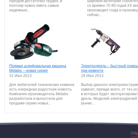
городом достаточно трудно, и
широкой категории строите
поэтому нужно иметь самые
со времен 70-80 годов ХХ ве
надежные...
производил тогда и произво
сейчас...
Прямая шлифовальная машина
Электродрель – быстрый помо
Metabo – новая серия
при ремонте
31 Июл 2013
29 Июл 2013
Для любителей технических новинок
Выбор данного электроинструм
есть очередная радостная новость.
зависит, прежде всего, от тех ус
Компания-производитель Metabo
в которых будет эксплуатирова
разработала и выпустила для
дрель. Моделей электродрелей
продажи серию новых...
рынке...
Обр