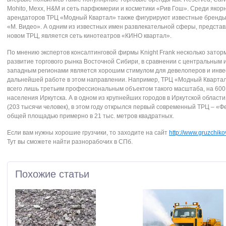
Mohito, Mexx, H&M и сеть парфюмерии и косметики «Рив Гош». Среди якор
арендаторов ТРЦ «Модный Квартал» также фигурируют известные бренды,
«М. Видео». А одним из известных имен развлекательной сферы, предста
новом ТРЦ, является сеть кинотеатров «КИНО квартал».
По мнению экспертов консалтинговой фирмы Knight Frank несколько зато
развитие торгового рынка Восточной Сибири, в сравнении с центральным и
западным регионами является хорошим стимулом для девелоперов и инве
дальнейшей работе в этом направлении. Например, ТРЦ «Модный Кварта
всего лишь третьим профессиональным объектом такого масштаба, на 600
населения Иркутска. А в одном из крупнейших городов в Иркутской област
(203 тысячи человек), в этом году открылся первый современный ТРЦ – «
общей площадью примерно в 21 тыс. метров квадратных.
Если вам нужны хорошие грузчики, то заходите на сайт
http://www.gruzchikov
Тут вы сможете найти разнорабочих в СПб.
Похожие статьи