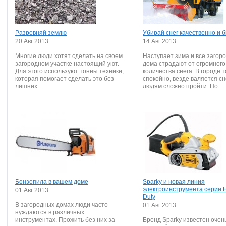
Разровняй землю
Убирай снег качественно и 
20 Авг 2013
14 Авг 2013
Многие люди хотят сделать на своем
Наступает зима и все загор
загородном участке настоящий уют.
дома страдают от огромного
Для этого используют тонны техники,
количества снега. В городе 
которая помогает сделать это без
спокойно, везде валяется сн
лишних...
людям сложно пройти. Но...
Бензопила в вашем доме
Sparky и новая линия
электроинструмента серии 
01 Авг 2013
Duty
В загородных домах люди часто
01 Авг 2013
нуждаются в различных
инструментах. Прожить без них за
Бренд Sparky известен очен