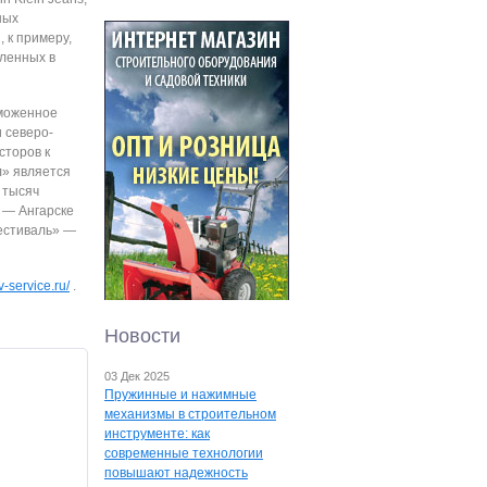
ных
 к примеру,
вленных в
рможенное
 северо-
сторов к
л» является
 тысяч
и — Ангарске
Фестиваль» —
-service.ru/
.
Новости
03 Дек 2025
Пружинные и нажимные
механизмы в строительном
инструменте: как
современные технологии
повышают надежность