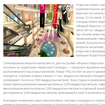
Открытие нового торг
развлекательного це
Иркутске состоялось
назад, 12-ого июля.
площадь нового ирку
«Модный Квартал» с
около 39 тыс. квадра
при объеме инвестиц
превышающем 2 мил
рублей. Консультанто
вопросах концепции, 
открытию и брокерид
компания Knight Fran
Своеобразным оказался выбор места, для постройки «Модного Квартала»
построен на территории «Иркутской Слободы» — городского музейного ко
расположенного под открытым небом. Новый ТРЦ состоит из шести уровне
находятся: торговая галерея (свыше 17 тыс. квадратных метров) и продук
супермаркет (почти на 1500 квадратных метров). Зона отдыха и развлечен
представлена развлекательным центром на 1150 квадратных метров, сов
многозальным кинотеатром на 1200 квадратных метров и отдельной зоной
ресторанов на 1100 квадратных метров, включающей в себя 9 различных о
Благодаря появлению новых перспективных торговых площадок на террит
впервые появились такие популярные торговые бренды как: Reserved, Calvi