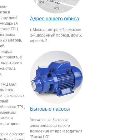
ово-
нтра в
 пару дней
Адрес нашего офиса
 Суммарная
тского ТРЦ
г. Москва, метро «Пражская»
оставила
3-й Дорожный проезд, дом 5,
тных метров,
офис № 2.
ий,
лиарда
м проекта, в
подготовки к
жа стала
k.
. ТРЦ был
мплекса
й, на которых
товый
ий нового ТРЦ
Бытовые насосы
ременным
 кафе и
Уникальные бытовые
ператоров.
электронасосы нового
поколения от производителя
ории Иркутска
"Босна LG".
n Klein Jeans,