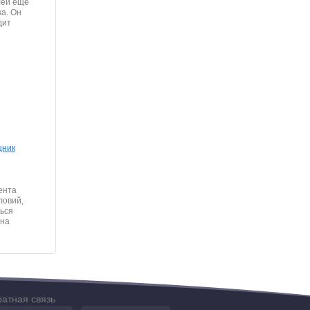
лей еще
ка. Он
дит
щник
ента
ловий,
ться
 на
атная связь