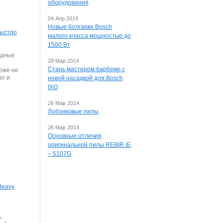
оборудования
04 Апр 2014
Новые болгарки Bosch
быстро
малого класса мощностью до
1500 Вт
одные
29 Мар 2014
Стань мастером барбекю с
тоже не
ег и
новой насадкой для Bosch
IXO
26 Мар 2014
Лобзиковые пилы
26 Мар 2014
Основные отличия
оригинальной пилы REBIR IE
– 5107G
Heavy
ь