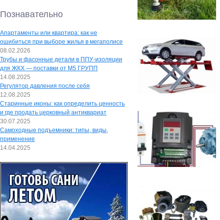
Познавательно
Апартаменты или квартира: как не
ошибиться при выборе жилья в мегаполисе
08.02.2026
Трубы и фасонные детали в ППУ-изоляции
для ЖКХ — поставки от М5 ГРУПП
14.08.2025
Регулятор давления после себя
12.08.2025
Старинные иконы: как определить ценность
и где продать церковный антиквариат
30.07.2025
Самоходные подъемники: типы, виды,
применение
14.04.2025