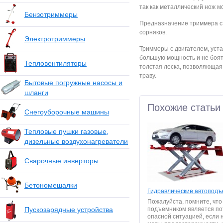
так как металлический нож м
Бензотриммеры
Предназначение триммера с
сорняков.
Электротриммеры
Триммеры с двигателем, уста
большую мощность и не боят
Тепловентиляторы
толстая леска, позволяющая 
траву.
Бытовые погружные насосы и
шланги
Похожие статьи
Снегоуборочные машины
Тепловые пушки газовые,
дизельные воздухонагреватели
Сварочные инверторы
Бетономешалки
Гидравлические автоподъ
Пожалуйста, помните, что
Пускозарядные устройства
подъемником является п
опасной ситуацией, если 