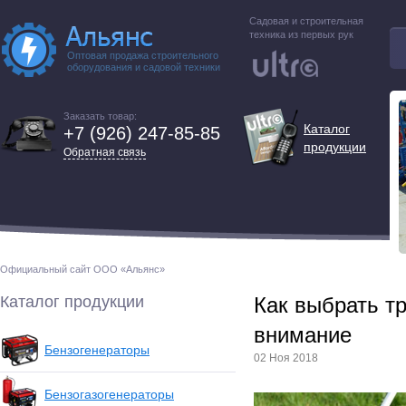
Садовая и строительная
техника из первых рук
Оптовая продажа строительного
оборудования и садовой техники
Заказать товар:
Каталог
+7 (926) 247-85-85
продукции
Обратная связь
Официальный сайт ООО «Альянс»
Каталог продукции
Как выбрать т
внимание
Бензогенераторы
02 Ноя 2018
Бензогазогенераторы