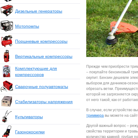
Дизельные генераторы
Мотопомпы
Поршневые компрессоры
Вертикальные компрессоры
Прежде чем приобрести тримм
Комплектующие для
– покупайте бензиновый трим
компрессоров
окупит. Бензин дешевле эле
выбором для дачников-сезон
Сварочные полуавтоматы
обрезать ветки. Преимущест
которой не загрязняется окр
от него такой, как от работа
Стабилизаторы напряжения
В случае, если устройство вы
триммера
вы можете на сайте
Культиваторы
Другой важный вопрос – реж
свойства территории и травы
Газонокосилки
количество камней, грубая п