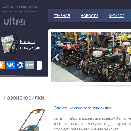
Садовая и строительная
техника из первых рук
ГЛАВНАЯ
НОВОСТИ
КАТАЛОГ
Каталог
продукции
1
Газонокосилки
Электрические газонокосилки
Хотите выбрать косилку для газона? Это мож
легко, но только в том случае, когда покупате
сформулировать, что именно он хочет...