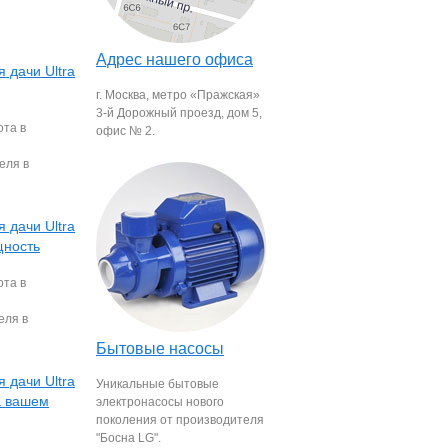
Адрес нашего офиса
 дачи Ultra
г. Москва, метро «Пражская»
3-й Дорожный проезд, дом 5,
ота в
офис № 2.
еля в
 дачи Ultra
щность
ота в
еля в
Бытовые насосы
 дачи Ultra
Уникальные бытовые
а вашем
электронасосы нового
поколения от производителя
"Босна LG".