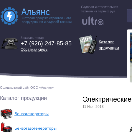
Садовая и строительная
техника из первых рук
Оптовая продажа строительного
оборудования и садовой техники
Заказать товар:
Каталог
+7 (926) 247-85-85
продукции
Обратная связь
Официальный сайт ООО «Альянс»
Каталог продукции
Электрические
11 Июн 2013
Бензогенераторы
Бензогазогенераторы