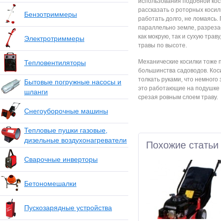
использования подобной кос
рассказать о роторных косил
Бензотриммеры
работать долго, не ломаясь
параллельно земле, разрезае
как мокрую, так и сухую трав
Электротриммеры
травы по высоте.
Механические косилки тоже 
Тепловентиляторы
большинства садоводов. Коси
толкать руками, что немного
Бытовые погружные насосы и
это работающие на подушке и
шланги
срезая ровным слоем траву.
Снегоуборочные машины
Тепловые пушки газовые,
дизельные воздухонагреватели
Похожие статьи
Сварочные инверторы
Бетономешалки
Пускозарядные устройства