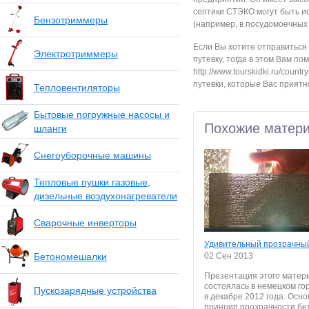
септики СТЭКО могут быть и
Бензотриммеры
(например, в посудомоечных м
Если Вы хотите отправиться 
Электротриммеры
путевку, тогда в этом Вам по
http://www.tourskidki.ru/coun
путевки, которые Вас приятн
Тепловентиляторы
Бытовые погружные насосы и
Похожие матер
шланги
Снегоуборочные машины
Тепловые пушки газовые,
дизельные воздухонагреватели
Сварочные инверторы
Удивительный прозрачны
Бетономешалки
02 Сен 2013
Презентация этого матер
состоялась в немецком го
Пускозарядные устройства
в декабре 2012 года. Осн
принцип прозрачности бе