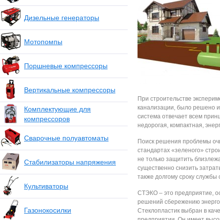
Дизельные генераторы
Мотопомпы
Поршневые компрессоры
Вертикальные компрессоры
При строительстве эксперим
канализации, было решено и
Комплектующие для
система отвечает всем прин
компрессоров
недорогая, компактная, эне
Сварочные полуавтоматы
Поиск решения проблемы очи
стандартах «зеленого» стро
не только защитить близлежа
Стабилизаторы напряжения
существенно снизить затраты
также долгому сроку службы 
Культиваторы
СТЭКО – это предприятие, о
решений сбережению энергор
Газонокосилки
Стеклопластик выбран в кач
предприятии. Он имеет высок