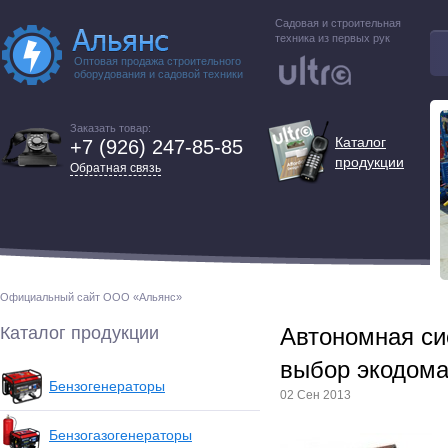
Садовая и строительная
техника из первых рук
Оптовая продажа строительного
оборудования и садовой техники
Заказать товар:
Каталог
+7 (926) 247-85-85
продукции
Обратная связь
Официальный сайт ООО «Альянс»
Каталог продукции
Автономная си
выбор экодо
Бензогенераторы
02 Сен 2013
Бензогазогенераторы