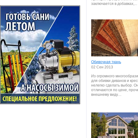
заключается в добавках,...
Обивочная ткань
02 Сен 2013
Из огромного многообрази
для обивки диванов и крес
нелегко сделать выбор. О
отличаются по цене, проч
внешнему виду....