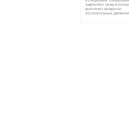
в следующем: специальны
закрепляет пилку в ползу
выполняет возвратно-
поступательные движения.