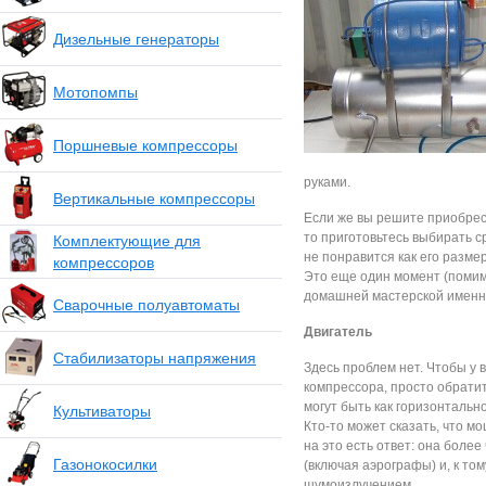
Дизельные генераторы
Мотопомпы
Поршневые компрессоры
руками.
Вертикальные компрессоры
Если же вы решите приобрест
то приготовьтесь выбирать с
Комплектующие для
не понравится как его размер
компрессоров
Это еще один момент (помим
домашней мастерской именн
Сварочные полуавтоматы
Двигатель
Стабилизаторы напряжения
Здесь проблем нет. Чтобы у 
компрессора, просто обратит
могут быть как горизонтально
Культиваторы
Кто-то может сказать, что м
на это есть ответ: она бол
Газонокосилки
(включая аэрографы) и, к то
шумоизлучением.