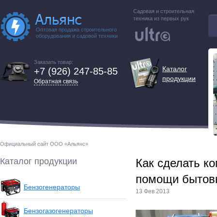
Садовая и строительная
техника из первых рук
Оптовая продажа строительного
оборудования и садовой техники
Заказать товар:
Каталог
+7 (926) 247-85-85
продукции
Обратная связь
Официальный сайт ООО «Альянс»
Каталог продукции
Как сделать к
помощи бытов
Бензогенераторы
13 Фев 2013
Бензогазогенераторы