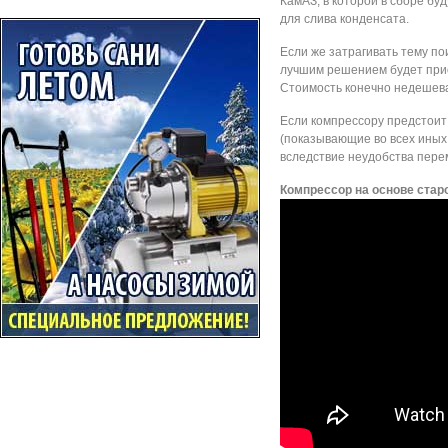
КамАЗ, в которой в сборе бу
для слива конденсата.
Если же затрагивать тему по
лучшим решением будет при
Стоимость конечно недешевая
Если компрессору предстоит
(показывающие во всех иных
вследствие неудобства пер
Компрессор на основе стар