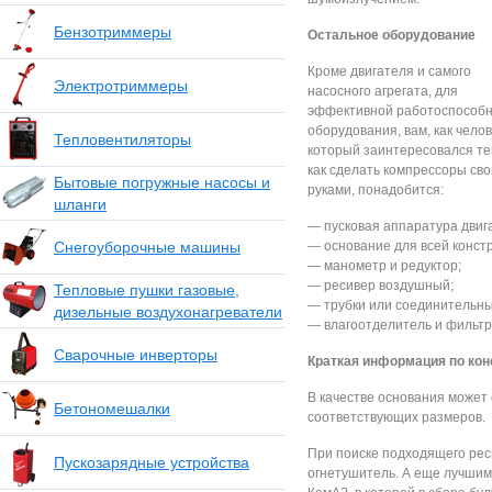
Бензотриммеры
Остальное оборудование
Кроме двигателя и самого
Электротриммеры
насосного агрегата, для
эффективной работоспособ
оборудования, вам, как челов
Тепловентиляторы
который заинтересовался т
как сделать компрессоры св
Бытовые погружные насосы и
руками, понадобится:
шланги
— пусковая аппаратура двиг
Снегоуборочные машины
— основание для всей констр
— манометр и редуктор;
— ресивер воздушный;
Тепловые пушки газовые,
— трубки или соединительны
дизельные воздухонагреватели
— влагоотделитель и фильтр
Сварочные инверторы
Краткая информация по кон
В качестве основания может
Бетономешалки
соответствующих размеров.
При поиске подходящего рес
Пускозарядные устройства
огнетушитель. А еще лучшим