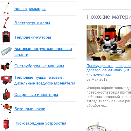
Бензотриммеры
Похожие матер
Электротриммеры
Тепловентиляторы
Бытовые погружные насосы и
шланги
Снегоуборочные машины
Преимущества фрезера п
деревообрабатывающим
инструментом
Тепловые пушки газовые,
08 Май 2013
дизельные воздухонагреватели
Изящно обработанные д
поверхности всегда притя
Сварочные инверторы
себе восторженный челов
взгляд. И если раньше ра
обработке...
Бетономешалки
Пускозарядные устройства