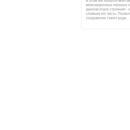
В этом ЖК начался монта
межсекционных оконных г
данном этапе строения - 
сложная его часть. Поскол
сооружения такого рода...