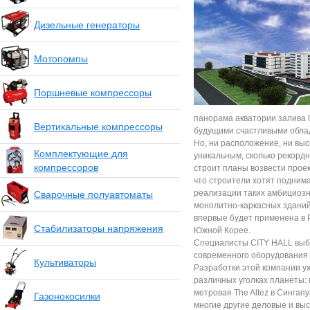
Дизельные генераторы
Мотопомпы
Поршневые компрессоры
панорама акватории залива 
Вертикальные компрессоры
будущими счастливыми обла
Но, ни расположение, ни вы
Комплектующие для
уникальным, сколько рекордн
компрессоров
строит планы возвести проек
что строители хотят поднима
реализации таких амбициозн
Сварочные полуавтоматы
монолитно-каркасных зданий
впервые будет применена в Р
Стабилизаторы напряжения
Южной Корее.
Специалисты CITY HALL выбр
современного оборудования
Культиваторы
Разработки этой компании у
различных уголках планеты: 
метровая The Altez в Сингап
Газонокосилки
многие другие деловые и вы