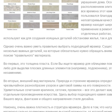
украшения дома. Ос
расположением элит
все времена этот кам
пользовался благода
неповторимым качест
мрамор находит шир
применение в ремон
отделочных работах,
используют как для создания изящных деталей обстановки жилья, так и дл
Однако очень важно уметь правильно выбрать подходящий мрамор. Сущес
несколько важных деталей, на которые обязательно нужно обращать вним
поиске “правильного” материала.
Во-первых, это толщина пласта. Если Вы ищете мрамор для облицовки пов
либо для выделки плоских длинных элементов (например, подоконника), эт
незаменимо.
Во-вторых, внешний вид материала. Природа и строение мрамора опреде
чрезвычайное разнообразие узоров и цветовой гаммы на его поверхности.
Удивительные сочетания крапинок, сеточек, прожилок – все это делает ка
отдельным произведением искусства. Здесь выбор подходящего камня зави
Вашего вкуса, фантазии и общего направления стиля дизайна.
Наконец, очень важна плотность и структура мрамора. Дело в том, что на
материал сильно подвержен влиянию высокой влажности, от которой може