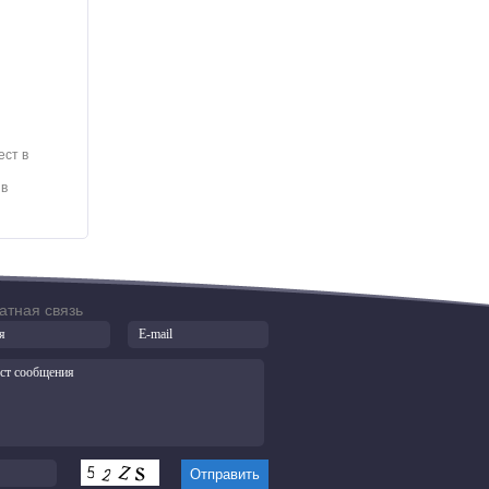
ест в
 в
атная связь