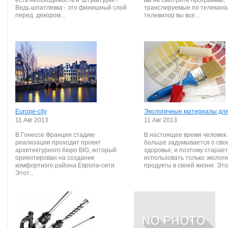
есть необходимость в штукатурке?
вы не смотрите программы,
Ведь шпатлевка - это финишный слой
транслируемые по телекана
перед декором...
телевизор вы все...
Europe-city
Экологичные материалы дл
11 Авг 2013
11 Авг 2013
В Гонессе Франция стадию
В настоящее время человек 
реализации проходит проект
больше задумывается о сво
архитектурного бюро BIG, который
здоровье, и поэтому старае
ориентирован на создание
использовать только эколог
комфортного района Европа-сити.
продукты в своей жизни. Это.
Этот...