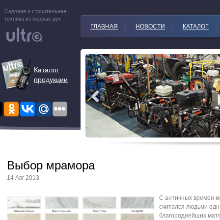
Садовая и строительная
техника из первых рук
ГЛАВНАЯ
НОВОСТИ
КАТАЛОГ
Каталог
продукции
Выбор мрамора
14 Авг 2013
С античных времен 
считался людьми одн
благороднейших мат