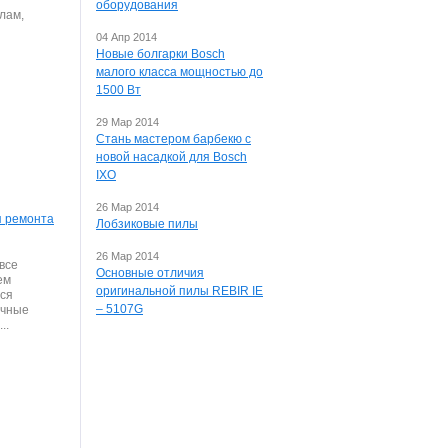
оборудования
лам,
04 Апр 2014
Новые болгарки Bosch
малого класса мощностью до
1500 Вт
29 Мар 2014
Стань мастером барбекю с
новой насадкой для Bosch
IXO
26 Мар 2014
я ремонта
Лобзиковые пилы
26 Мар 2014
все
Основные отличия
ем
оригинальной пилы REBIR IE
тся
– 5107G
ичные
..