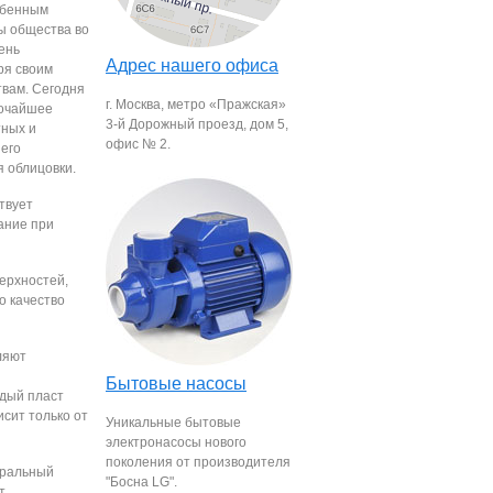
обенным
ы общества во
ень
Адрес нашего офиса
ря своим
вам. Сегодня
г. Москва, метро «Пражская»
очайшее
3-й Дорожный проезд, дом 5,
тных и
офис № 2.
 его
я облицовки.
твует
ание при
ерхностей,
о качество
ляют
Бытовые насосы
ждый пласт
сит только от
Уникальные бытовые
электронасосы нового
поколения от производителя
туральный
"Босна LG".
т