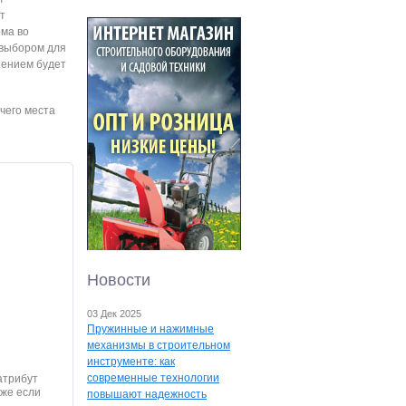
т
ома во
 выбором для
шением будет
чего места
Новости
03 Дек 2025
Пружинные и нажимные
механизмы в строительном
инструменте: как
современные технологии
атрибут
аже если
повышают надежность