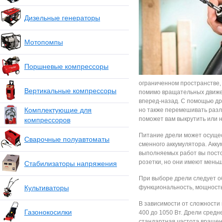
Дизельные генераторы
Мотопомпы
Поршневые компрессоры
ограниченном пространстве,
Вертикальные компрессоры
помимо вращательных движе
вперед-назад. С помощью др
Комплектующие для
но также перемешивать разл
поможет вам выкрутить или 
компрессоров
Питание дрели может осущест
Сварочные полуавтоматы
сменного аккумулятора. Акк
выполняемых работ вы пост
розетки, но они имеют мень
Стабилизаторы напряжения
При выборе дрели следует об
Культиваторы
функциональность, мощность
В зависимости от сложности
Газонокосилки
400 до 1050 Вт. Дрели сред
стандартная частота вращен