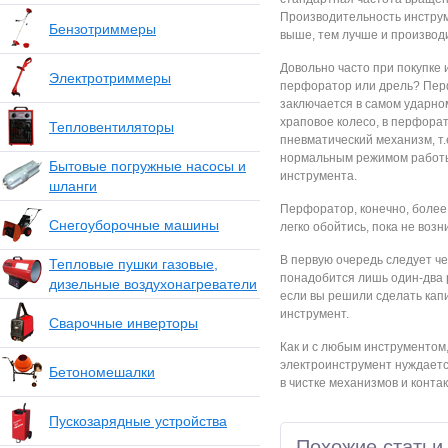
Производительность инструм
Бензотриммеры
выше, тем лучше и производ
Довольно часто при покупке 
Электротриммеры
перфоратор или дрель? Перф
заключается в самом ударном
храповое колесо, в перфора
Тепловентиляторы
пневматический механизм, т
нормальным режимом работы
Бытовые погружные насосы и
инструмента.
шланги
Перфоратор, конечно, более 
Снегоуборочные машины
легко обойтись, пока не воз
В первую очередь следует чет
Тепловые пушки газовые,
понадобится лишь один-два р
дизельные воздухонагреватели
если вы решили сделать кап
инструмент.
Сварочные инверторы
Как и с любым инструментом
электроинструмент нуждаетс
Бетономешалки
в чистке механизмов и контак
Пускозарядные устройства
Похожие статьи