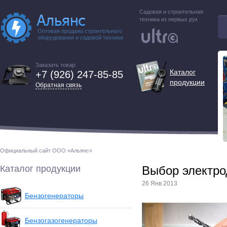
Садовая и строительная
техника из первых рук
Оптовая продажа строительного
оборудования и садовой техники
Заказать товар:
Каталог
+7 (926) 247-85-85
продукции
Обратная связь
Официальный сайт ООО «Альянс»
Каталог продукции
Выбор электро
26 Янв 2013
Бензогенераторы
Бензогазогенераторы