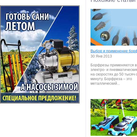
Выбор и применение бор
30 Янв 2013
Борфрезы применяются в
электро- и пневматически
на скоростях до 50 тысяч 
минуту. Борфреза – это
металлический...