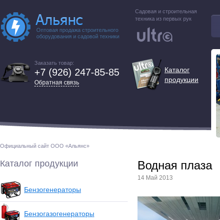
Садовая и строительная
техника из первых рук
Оптовая продажа строительного
оборудования и садовой техники
Заказать товар:
Каталог
+7 (926) 247-85-85
продукции
Обратная связь
Официальный сайт ООО «Альянс»
Каталог продукции
Водная плаза
14 Май 2013
Бензогенераторы
Бензогазогенераторы