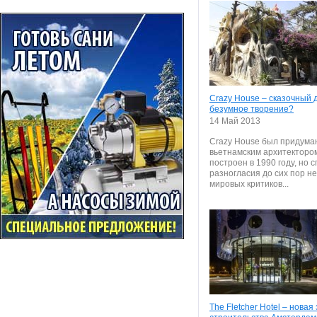
Crazy House – сказочный 
безумное творение?
14 Май 2013
Crazy House был придума
вьетнамским архитектором
построен в 1990 году, но 
разногласия до сих пор н
мировых критиков...
The Fletcher Hotel – новая