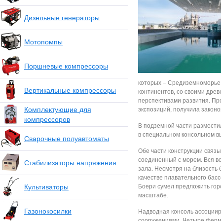
Дизельные генераторы
Мотопомпы
Поршневые компрессоры
которых – Средиземноморье
Вертикальные компрессоры
континентов, со своими дре
перспективами развития. Пр
Комплектующие для
экспозиций, получила закон
компрессоров
В подземной части размести
в специальном консольном в
Сварочные полуавтоматы
Обе части конструкции связы
соединенный с морем. Вся в
Стабилизаторы напряжения
зала. Несмотря на близость
качестве плавательного басс
Культиваторы
Боери сумел предложить гор
масштабе.
Газонокосилки
Надводная консоль ассоции
сооружениями. Четыре ферм