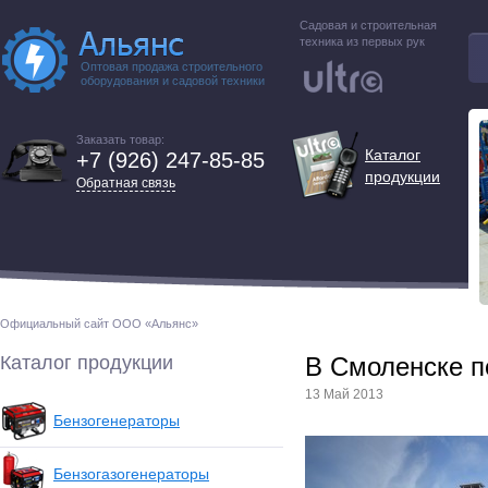
Садовая и строительная
техника из первых рук
Оптовая продажа строительного
оборудования и садовой техники
Заказать товар:
Каталог
+7 (926) 247-85-85
продукции
Обратная связь
Официальный сайт ООО «Альянс»
Каталог продукции
В Смоленске п
13 Май 2013
Бензогенераторы
Бензогазогенераторы