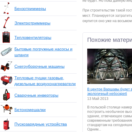
не будет. Но пока данную и
Бензотриммеры
При строительстве такой го
мест. Планируется затратить 
окупится оно уже на восьмом
Электротриммеры
Тепловентиляторы
Похожие матер
Бытовые погружные насосы и
шланги
Снегоуборочные машины
Тепловые пушки газовые,
дизельные воздухонагреватели
В центре Варшавы будет 
экологичный небоскреб
Сварочные инверторы
13 Май 2013
В польской столице наме
Бетономешалки
построить необычное выс
здание, отвечающее сам
современным требования
Пускозарядные устройства
стандартам на сегодняшн
Одним...