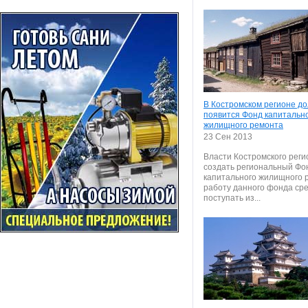
В Костромском регионе д
появится Фонд капитальн
жилищного ремонта
23 Сен 2013
Власти Костромского рег
создать региональный Фо
капитального жилищного 
работу данного фонда сре
поступать из...