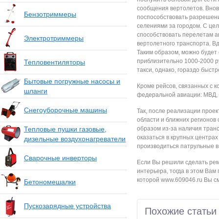
сообщения вертолетов. Внов
Бензотриммеры
поспособствовать разрешени
селениями за городом. С це
способствовать перелетам а
Электротриммеры
вертолетного транспорта. Вд
Таким образом, можно будет 
приблизительно 1000-2000 ру
Тепловентиляторы
такси, однако, гораздо быстр
Бытовые погружные насосы и
Кроме рейсов, связанных с к
шланги
федеральной авиации: МВД,
Снегоуборочные машины
Так, после реализации проек
области и ближних регионов
Тепловые пушки газовые,
образом из-за наличия транс
оказаться в крупных центрах
дизельные воздухонагреватели
производиться патрульные в
Сварочные инверторы
Если Вы решили сделать ремо
интерьера, тогда в этом Ва
которой www.609046.ru Вы см
Бетономешалки
Пускозарядные устройства
Похожие статьи