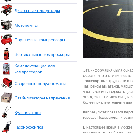
Дизельные генераторы
Мотопомпы
Поршневые компрессоры
Вертикальные компрессоры
Комплектующие для
Эта информация была обнар
компрессоров
сказано, что развитие верт
транспортные трудности в П
Сварочные полуавтоматы
Так, рейсы авиатакси, маршр
частников могут сделать дос
этого, станет стимулом для
Стабилизаторы напряжения
более привлекательным для
Культиваторы
Как результат появятся пер
городов Подмосковья и возн
Газонокосилки
В настоящее время в Москве
послужить основой для сети