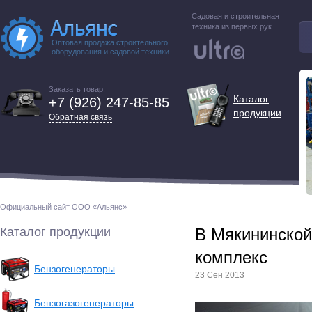
Садовая и строительная
техника из первых рук
Оптовая продажа строительного
оборудования и садовой техники
Заказать товар:
Каталог
+7 (926) 247-85-85
продукции
Обратная связь
Официальный сайт ООО «Альянс»
Каталог продукции
В Мякининской
комплекс
Бензогенераторы
23 Сен 2013
Бензогазогенераторы